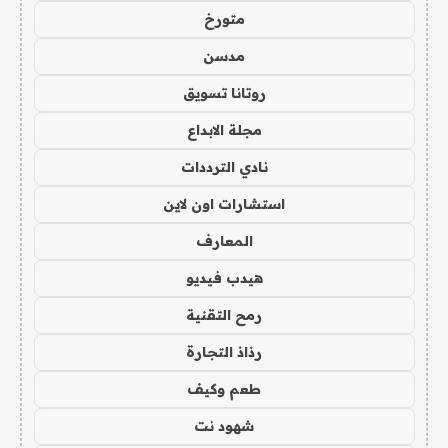
متورخ
مدسن
روتانا تسويق
مجلة الابداع
نادي الترددات
استشارات اون لاين
المعارف
هيدب فيديو
رمح التقنية
رذاذ التجارة
طعم وكيف
شهود نت