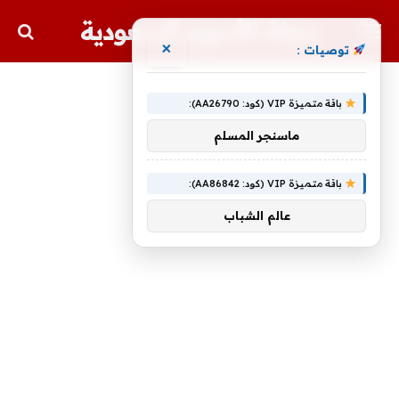
مجلة الأسهم السعودية
×
توصيات :
باقة متميزة VIP (كود: AA26790):
ماسنجر المسلم
باقة متميزة VIP (كود: AA86842):
عالم الشباب