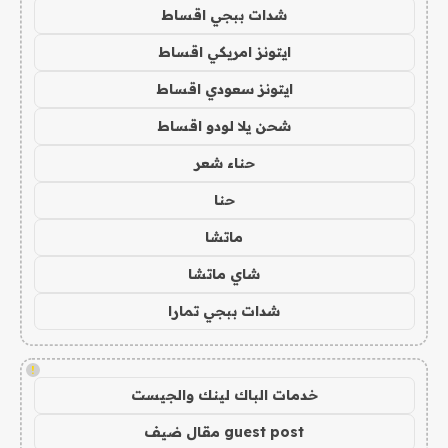
شدات ببجي اقساط
ايتونز امريكي اقساط
ايتونز سعودي اقساط
شحن يلا لودو اقساط
حناء شعر
حنا
ماتشا
شاي ماتشا
شدات ببجي تمارا
!
خدمات الباك لينك والجيست
guest post مقال ضيف