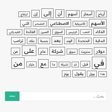
إلى
أن
إن
أسهم
أسعار
أرباح
ارتفاع
الأسهم
الاصطناعي
التي
الأمريكية
التضخم
الذكاء
الفائدة
السوق
الصين
الذهب
الرئيس
الفيدرالي
بعد
ترامب
بنك
المالية
المتحدة
الهند
بنسبة
على
شركة
دولار
عن
عام
ستريت
سوق
في
من
مع
قبل
ما
مليار
قد
لشركة
يقول
يوم
وول
هذا