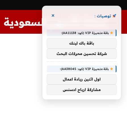
×
توصيات :
مجلة الأسهم السعودية
باقة متميزة VIP (كود: AA11138):
باقة باك لينك
شركة تحسين محركات البحث
باقة متميزة VIP (كود: AA38045):
اول اثنين ريادة اعمال
مشاركة ارباح ادسنس