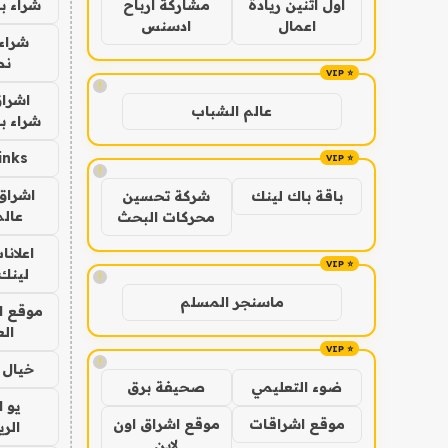
شراء ب
اول اثنين ريادة
مشاركة ارباح
اعمال
ادسنس
شراء 
نص
!
اشراق
عالم الشباب
شراء با
inks
!
اشراق 
باقة باك لينك
شركة تحسين
عالم
محركات البحث
اعلانا
لينك 026
!
ماسنجر المسلم
موقع ا
الع
!
خيال ا
ضوء التعليمي
صحيفة برق
يو 
موقع اشراقات
موقع اشراق اون
الر
لاين