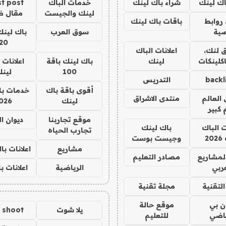
اك لينك
شراء باك لينك
خدمات الباك
t post
لينك والجيست
مقال 
روابط
باقات باك لينك
ية
سوق العرب
باك لينك
20
 لنك،
اعلانات الباك
كلينكات
لينك
باك لينك باقة
اعلانات 
100
لين
backl
التدريس
أقوى باقة باك
خدمات با
العالم
منتدى الاشراق
لينك
026
 كبير
موقع تجاربنا
ديوان ا
ت الباك
باك لينك
تجارب الحياه
2
وجيست بوست
مشاريع
اعلانات ب
لمشاريع
مصادر التعليم
ربي
الرياضية
اعلانات ب
لتقنية
مجلة تقنية
ان بي
موقع حالة
يلا شوت
a shoot
ياضي
للتعليم