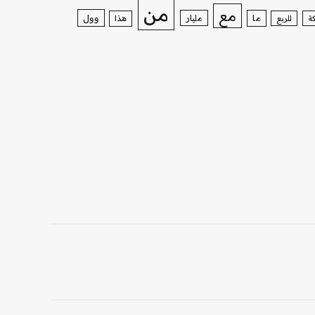
من
مع
وول
ما
مليار
ة
للربع
هذا