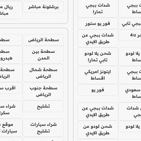
 ببجي
شدات ببجي
برشلونة مباشر
ريال م
ساط
تمارا
مباش
جي تابي
فور يو ستور
4u
شدات ببجي عن
سطحة الرياض
سطح
طريق الايدي
سطحة بين
سطح
ا لودو
شحن يلا لودو
المدن
هيدرو
ساط
تابي تمارا
سطحة شمال
سطحة 
 ببجي
ايتونز امريكي
الرياض
الري
ساط
اقساط
سطحة جنوب
اقرب س
 سعودي
فور يو
الرياض
ساط
تشليح
شراء سي
شدات
شدات ببجي عن
سكرا
جي
طريق الايدي
شراء سيارات
موقع ش
ا لودو
شحن لودو عن
تشليح
سيارات 
طريق الايدي