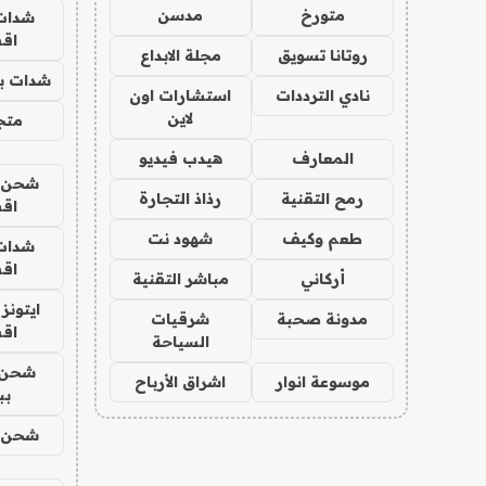
متورخ
مدسن
شدات
اق
روتانا تسويق
مجلة الابداع
شدات بب
نادي الترددات
استشارات اون
لاين
متجر 
المعارف
هيدب فيديو
شحن يل
رمح التقنية
رذاذ التجارة
اق
طعم وكيف
شهود نت
شدات
اق
أركاني
مباشر التقنية
ايتونز
مدونة صحبة
شرقيات
اق
السياحة
شحن 
موسوعة انوار
اشراق الأرباح
بب
شحن يل