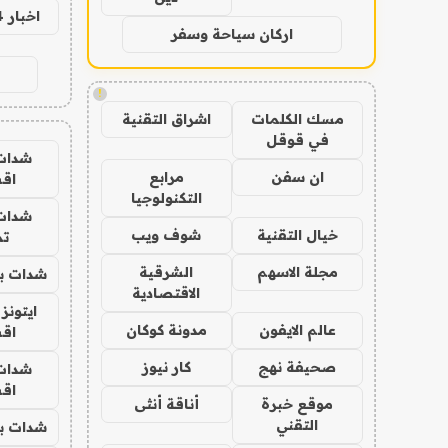
اخبار 24 ساعة
اركان سياحة وسفر
!
مسك الكلمات
اشراق التقنية
في قوقل
شدات
ان سفن
مرابع
اق
التكنولوجيا
شدات
خيال التقنية
شوف ويب
تم
مجلة الاسهم
الشرقية
شدات بب
الاقتصادية
ايتونز
عالم الايفون
مدونة كوكان
اق
صحيفة نهج
كار نيوز
شدات
اق
موقع خبرة
أناقة أنثى
التقني
شدات بب