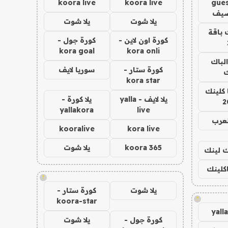
koora live
koora live
gues
ضيف
يلا شوت
يلا شوت
 باقة
كورة اون لاين -
كورة جول -
kora goal
kora onli
الباك
كورة ستار -
سوريا لايف
ك
kora star
 كلينك
يلا لايف - yalla
يلا كورة -
2
yallakora
live
لعرب
kooralive
kora live
koora 365
يلا شوت
اك لينك
اكلينك
!
يلا شوت
كورة ستار -
!
koora-star
yall
كورة جول -
يلا شوت