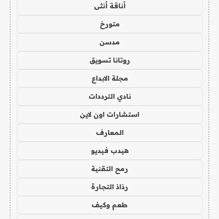
أناقة أنثى
متورخ
مدسن
روتانا تسويق
مجلة الابداع
نادي الترددات
استشارات اون لاين
المعارف
هيدب فيديو
رمح التقنية
رذاذ التجارة
طعم وكيف