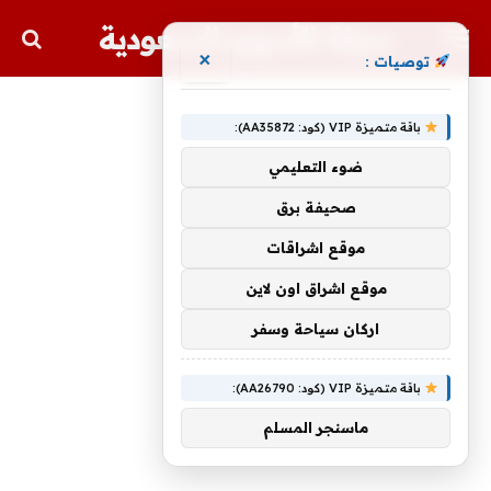
مجلة الأسهم السعودية
×
توصيات :
باقة متميزة VIP (كود: AA35872):
ضوء التعليمي
صحيفة برق
موقع اشراقات
موقع اشراق اون لاين
اركان سياحة وسفر
باقة متميزة VIP (كود: AA26790):
ماسنجر المسلم