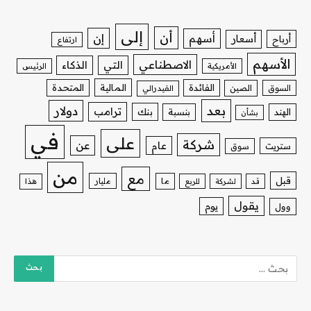
إلى
أن
إن
أسهم
أسعار
أرباح
ارتفاع
الأسهم
الاصطناعي
التي
الذكاء
الأمريكية
الرئيس
الفائدة
المالية
المتحدة
السوق
الصين
الفيدرالي
بعد
دولار
ترامب
بنك
الهند
بنسبة
بشأن
في
على
شركة
عن
عام
ستريت
سوق
من
مع
قبل
ما
مليار
قد
لشركة
للربع
هذا
يقول
يوم
وول