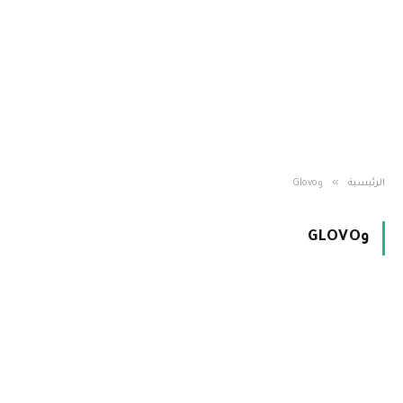
»
الرئيسية
وGlovo
وGLOVO