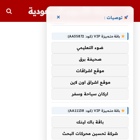
مجلة الأسهم السعودية
×
توصيات :
باقة متميزة VIP (كود: AA35872):
ضوء التعليمي
صحيفة برق
موقع اشراقات
موقع اشراق اون لاين
اركان سياحة وسفر
باقة متميزة VIP (كود: AA11138):
باقة باك لينك
شركة تحسين محركات البحث