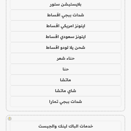
بلايستيشن ستور
شدات ببجي اقساط
ايتونز امريكي اقساط
ايتونز سعودي اقساط
شحن يلا لودو اقساط
حناء شعر
حنا
ماتشا
شاي ماتشا
شدات ببجي تمارا
!
خدمات الباك لينك والجيست