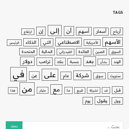
TAGS
إلى
أن
إن
أسهم
أسعار
أرباح
ارتفاع
الأسهم
الاصطناعي
التي
الذكاء
الأمريكية
الرئيس
الفائدة
المالية
المتحدة
السوق
الصين
الفيدرالي
بعد
دولار
ترامب
بنك
الهند
بنسبة
بشأن
في
على
شركة
عن
عام
ستريت
سوق
من
مع
قبل
ما
مليار
قد
لشركة
للربع
هذا
يقول
يوم
وول