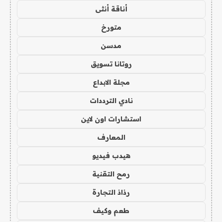
أناقة أنثى
متورخ
مدسن
روتانا تسويق
مجلة الابداع
نادي الترددات
استشارات اون لاين
المعارف
هيدب فيديو
رمح التقنية
رذاذ التجارة
طعم وكيف