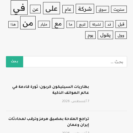
في
على
شركة
عن
عام
ستريت
سوق
من
مع
قبل
ما
مليار
قد
لشركة
للربع
هذا
يقول
يوم
وول
بطاريات السيليكون كربون: ثورة قادمة في
عالم الهواتف الذكية
7 أغسطس، 2026
تراجع الملاحة بمضيق هرمز وترقب لمحادثات
إيران وعمان