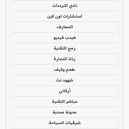
نادي الترددات
استشارات اون لاين
المعارف
هيدب فيديو
رمح التقنية
رذاذ التجارة
طعم وكيف
شهود نت
أركاني
مباشر التقنية
مدونة صحبة
شرقيات السياحة