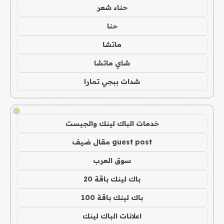
حناء شعر
حنا
ماتشا
شاي ماتشا
شدات ببجي تمارا
!
خدمات الباك لينك والجيست
guest post مقال ضيف
سوق العرب
باك لينك باقة 20
باك لينك باقة 100
اعلانات الباك لينك