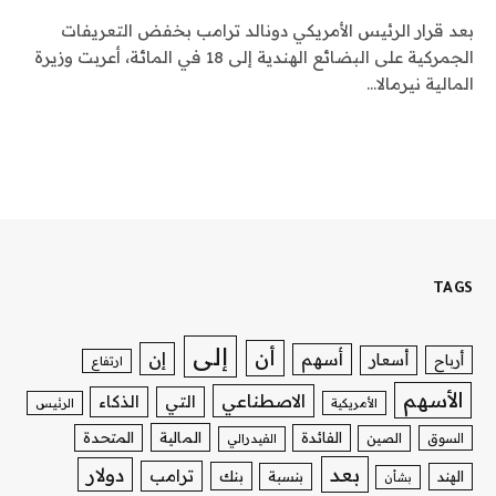
بعد قرار الرئيس الأمريكي دونالد ترامب بخفض التعريفات
الجمركية على البضائع الهندية إلى 18 في المائة، أعربت وزيرة
المالية نيرمالا…
TAGS
إلى
أن
إن
أسهم
أسعار
أرباح
ارتفاع
الأسهم
الاصطناعي
التي
الذكاء
الأمريكية
الرئيس
الفائدة
المالية
المتحدة
السوق
الصين
الفيدرالي
بعد
دولار
ترامب
بنك
الهند
بنسبة
بشأن