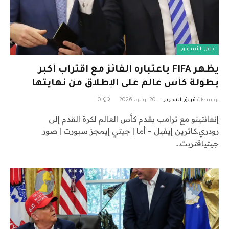
حول الأسواق
يظهر FIFA باعتباره الفائز مع اقتراب أكبر
بطولة كأس عالم على الإطلاق من نهايتها
بواسطة
فريق التحرير
20 يوليو، 2026
0
إنفانتينو مع ترامب يقدم كأس العالم لكرة القدم إلى
رودري.كاثرين إيفيل – أما | جيتي إيمجز سبورت | صور
جيتياقتربت…