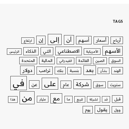
TAGS
إلى
أن
إن
أسهم
أسعار
أرباح
ارتفاع
الأسهم
الاصطناعي
التي
الذكاء
الأمريكية
الرئيس
الفائدة
المالية
المتحدة
السوق
الصين
الفيدرالي
بعد
دولار
ترامب
بنك
الهند
بنسبة
بشأن
في
على
شركة
عن
عام
ستريت
سوق
من
مع
قبل
ما
مليار
قد
لشركة
للربع
هذا
يقول
يوم
وول