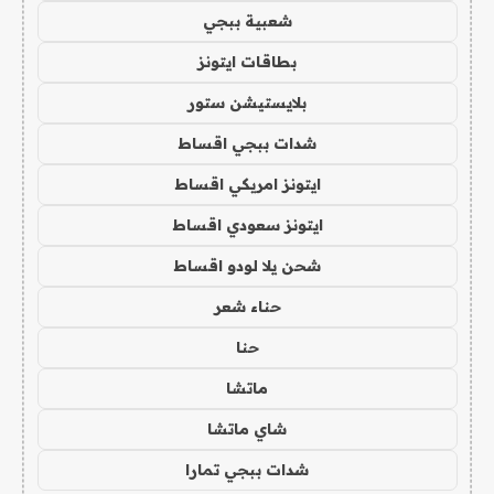
شعبية ببجي
بطاقات ايتونز
بلايستيشن ستور
شدات ببجي اقساط
ايتونز امريكي اقساط
ايتونز سعودي اقساط
شحن يلا لودو اقساط
حناء شعر
حنا
ماتشا
شاي ماتشا
شدات ببجي تمارا