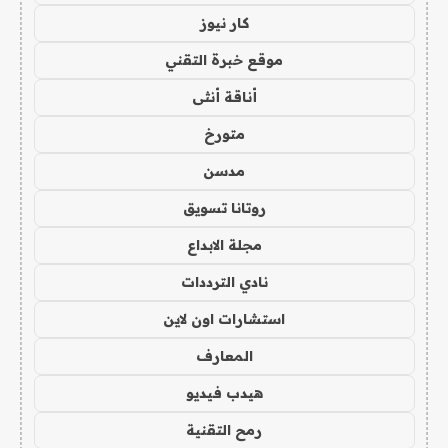
كار نيوز
موقع خبرة التقني
أناقة أنثى
متورخ
مدسن
روتانا تسويق
مجلة الابداع
نادي الترددات
استشارات اون لاين
المعارف
هيدب فيديو
رمح التقنية