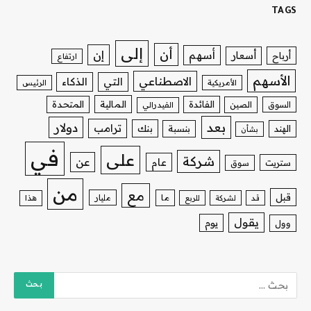
TAGS
إلى
أن
إن
أسهم
أسعار
أرباح
ارتفاع
الأسهم
الاصطناعي
التي
الذكاء
الأمريكية
الرئيس
الفائدة
المالية
المتحدة
السوق
الصين
الفيدرالي
بعد
دولار
ترامب
بنك
الهند
بنسبة
بشأن
في
على
شركة
عن
عام
ستريت
سوق
من
مع
قبل
ما
مليار
قد
لشركة
للربع
هذا
يقول
يوم
وول