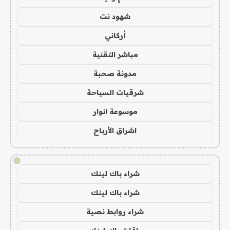
شهود نت
أركاني
مباشر التقنية
مدونة صحبة
شرقيات السياحة
موسوعة انوار
اشراق الأرباح
!
شراء باك لينك
شراء باك لينك
شراء روابط نصية