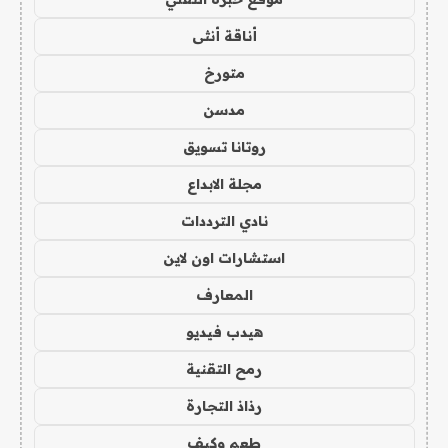
أناقة أنثى
متورخ
مدسن
روتانا تسويق
مجلة الابداع
نادي الترددات
استشارات اون لاين
المعارف
هيدب فيديو
رمح التقنية
رذاذ التجارة
طعم وكيف