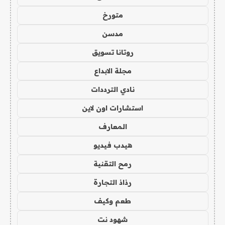
متورخ
مدسن
روتانا تسويق
مجلة الابداع
نادي الترددات
استشارات اون لاين
المعارف
هيدب فيديو
رمح التقنية
رذاذ التجارة
طعم وكيف
شهود نت