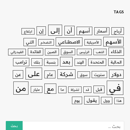
TAGS
إلى
أن
إن
أسهم
أسعار
أرباح
ارتفاع
الأسهم
الاصطناعي
التي
الأمريكية
التضخم
الذكاء
الفائدة
السوق
الصين
الذهب
الرئيس
الفيدرالي
بعد
ترامب
بنك
المالية
المتحدة
الهند
بنسبة
على
شركة
دولار
عن
عام
ستريت
سوق
في
من
مع
قبل
ما
مليار
قد
لشركة
يقول
يوم
وول
هذا