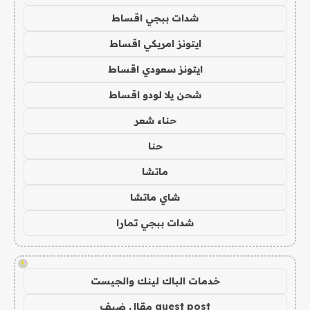
شدات ببجي اقساط
ايتونز امريكي اقساط
ايتونز سعودي اقساط
شحن يلا لودو اقساط
حناء شعر
حنا
ماتشا
شاي ماتشا
شدات ببجي تمارا
!
خدمات الباك لينك والجيست
guest post مقال ضيف