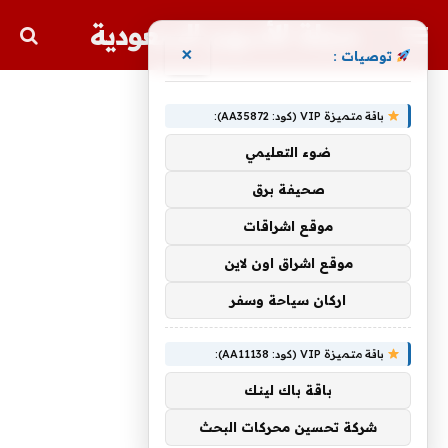
مجلة الأسهم السعودية
×
توصيات :
باقة متميزة VIP (كود: AA35872):
ضوء التعليمي
صحيفة برق
موقع اشراقات
موقع اشراق اون لاين
اركان سياحة وسفر
باقة متميزة VIP (كود: AA11138):
باقة باك لينك
شركة تحسين محركات البحث