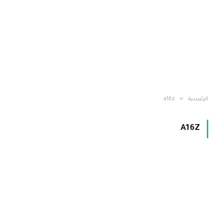
»
الرئيسية
a16z
A16Z