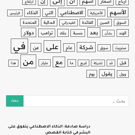
إلى
أن
إن
أسهم
أسعار
أرباح
ارتفاع
الأسهم
الاصطناعي
التي
الذكاء
الأمريكية
الرئيس
الفائدة
المالية
المتحدة
السوق
الصين
الفيدرالي
بعد
دولار
ترامب
بنك
الهند
بنسبة
بشأن
في
على
شركة
عن
عام
ستريت
سوق
من
مع
قبل
ما
مليار
قد
لشركة
للربع
هذا
يقول
يوم
وول
دراسة صادمة: الذكاء الاصطناعي يتفوق على
البشر في كتابة القصص