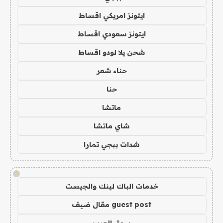
ايتونز امريكي اقساط
ايتونز سعودي اقساط
شحن يلا لودو اقساط
حناء شعر
حنا
ماتشا
شاي ماتشا
شدات ببجي تمارا
!
خدمات الباك لينك والجيست
guest post مقال ضيف
سوق العرب