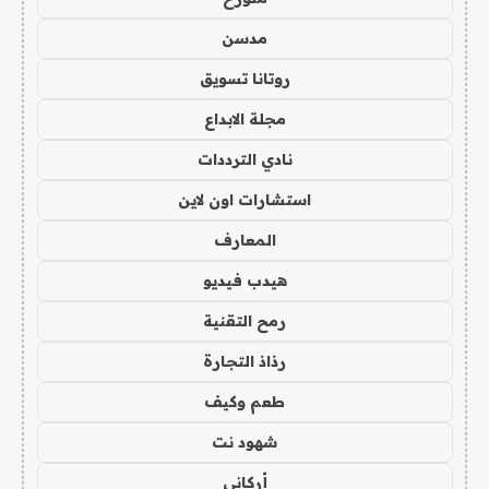
مدسن
روتانا تسويق
مجلة الابداع
نادي الترددات
استشارات اون لاين
المعارف
هيدب فيديو
رمح التقنية
رذاذ التجارة
طعم وكيف
شهود نت
أركاني