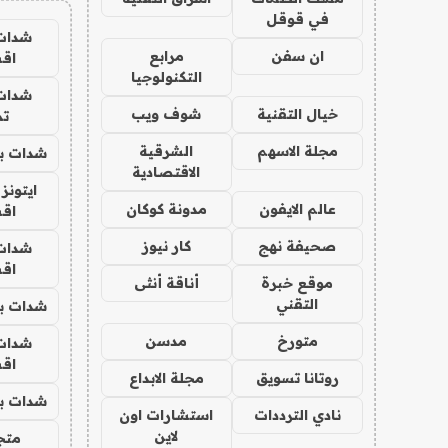
في قوقل
شدات
ان سفن
مرابع
اق
التكنولوجيا
شدات
خيال التقنية
شوف ويب
تم
مجلة الاسهم
الشرقية
شدات بب
الاقتصادية
ايتونز
عالم الايفون
مدونة كوكان
اق
صحيفة نهج
كار نيوز
شدات
اق
موقع خبرة
أناقة أنثى
التقني
شدات بب
متورخ
مدسن
شدات
اق
روتانا تسويق
مجلة الابداع
شدات بب
نادي الترددات
استشارات اون
لاين
متجر 