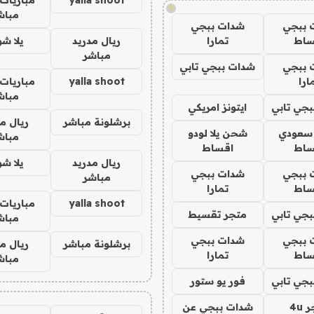
!
مباش
 ببجي
شدات ببجي
ساط
تمارا
ريال مدريد
يلا ش
مباشر
 ببجي
شدات ببجي تابي
ارا
yalla shoot
مباريات 
مباش
جي تابي
ايتونز امريكي
برشلونة مباشر
ريال م
 سعودي
شحن يلا لودو
مباش
ساط
اقساط
ريال مدريد
يلا ش
 ببجي
شدات ببجي
مباشر
ساط
تمارا
yalla shoot
مباريات 
جي تابي
متجر تقسيط
مباش
 ببجي
شدات ببجي
برشلونة مباشر
ريال م
ساط
تمارا
مباش
جي تابي
فور يو ستور
4u
شدات ببجي عن