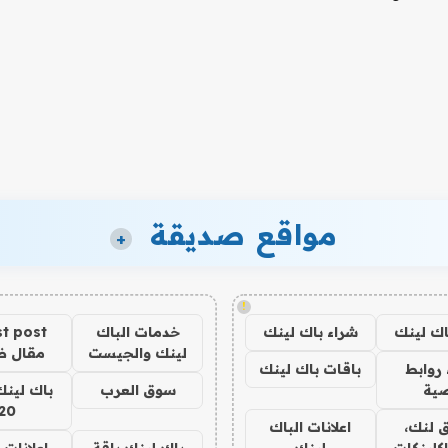
مواقع صديقة
+
!
اك لينك
شراء باك لينك
خدمات الباك
t post
لينك والجيست
مقال 
روابط
باقات باك لينك
ية
سوق العرب
باك لينك
20
 لنك،
اعلانات الباك
كلينكات
لينك
باك لينك باقة
اعلانات 