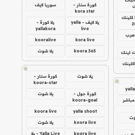
كورة ستار -
سوريا لايف
ك
kora star
 كلينك
يلا لايف - yalla
يلا كورة -
2
yallakora
live
لعرب
kooralive
kora live
koora 365
يلا شوت
اك لينك
اكلينك
!
يلا شوت
كورة ستار -
!
koora-star
yall
كورة جول -
يلا شوت
مباشر
koora-goal
koora live
yalla shoot
وت
koora live
يلا شوت
koora live
Yalla Live - يلا
اليوم