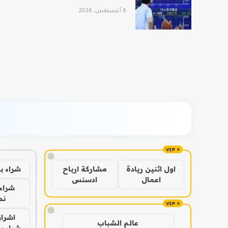
6 أغسطس، 2026
!
شراء ب
اول اثنين ريادة
مشاركة ارباح
اعمال
ادسنس
شراء 
نص
!
اشراق
عالم الشباب
شراء با