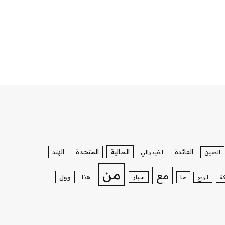
الفائدة
المالية
المتحدة
الهند
الصين
الفيدرالي
من
مع
وول
ما
مليار
ة
للربع
هذا