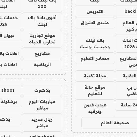
100
لين
backl
التدريس
أقوى باقة باك
خدمات با
العالم
منتدى الاشراق
لينك
026
 كبير
موقع تجاربنا
ديوان ا
ت الباك
باك لينك
تجارب الحياه
2
وجيست بوست
مشاريع
اعلانات ب
لمشاريع
مصادر التعليم
ربي
الرياضية
اعلانات ب
لتقنية
مجلة تقنية
ان بي
موقع حالة
يلا شوت
a shoot
ياضي
للتعليم
مباريات اليوم
برشلونة 
هيدب فنون
مباشر
وترفيه
ريال مدريد
يلا ش
صحيفة العالم
مباشر
yalla shoot
مباريات 