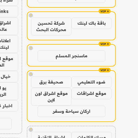
inks
!
اشراق 
باقة باك لينك
شركة تحسين
عالم
محركات البحث
اعلانا
لينك 026
!
ماسنجر المسلم
موقع ا
الع
!
خيال ا
ضوء التعليمي
صحيفة برق
يو 
موقع اشراقات
موقع اشراق اون
الر
لاين
اخبار 24 ساعة
اركان سياحة وسفر
!
مسك الكلمات
اشراق التقنية