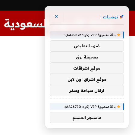
×
توصيات :
مجلة الأسهم السعودية
باقة متميزة VIP (كود: AA35872):
ضوء التعليمي
صحيفة برق
موقع اشراقات
موقع اشراق اون لاين
اركان سياحة وسفر
باقة متميزة VIP (كود: AA26790):
ماسنجر المسلم