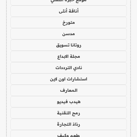
أناقة أنثى
متورخ
مدسن
روتانا تسويق
مجلة الابداع
نادي الترددات
استشارات اون لاين
المعارف
هيدب فيديو
رمح التقنية
رذاذ التجارة
طعم وكيف