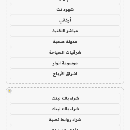
شهود نت
أركاني
مباشر التقنية
مدونة صحبة
شرقيات السياحة
موسوعة انوار
اشراق الأرباح
!
شراء باك لينك
شراء باك لينك
شراء روابط نصية