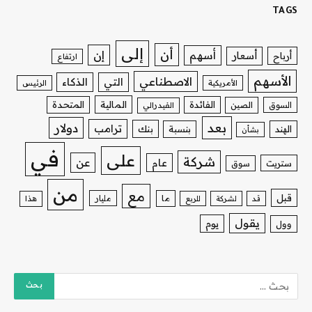
TAGS
إلى
أن
إن
أسهم
أسعار
أرباح
ارتفاع
الأسهم
الاصطناعي
التي
الذكاء
الأمريكية
الرئيس
الفائدة
المالية
المتحدة
السوق
الصين
الفيدرالي
بعد
دولار
ترامب
بنك
الهند
بنسبة
بشأن
في
على
شركة
عن
عام
ستريت
سوق
من
مع
قبل
ما
مليار
قد
لشركة
للربع
هذا
يقول
يوم
وول