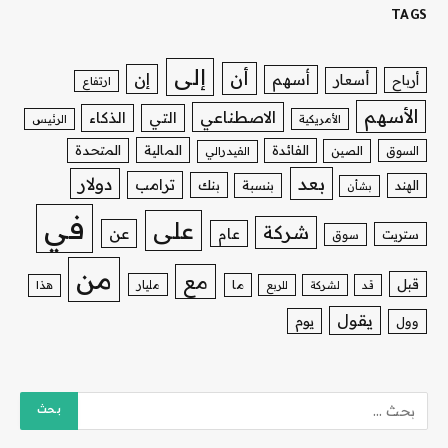
TAGS
إلى
أن
إن
أسهم
أسعار
أرباح
ارتفاع
الأسهم
الاصطناعي
التي
الذكاء
الأمريكية
الرئيس
الفائدة
المالية
المتحدة
السوق
الصين
الفيدرالي
بعد
دولار
ترامب
بنك
الهند
بنسبة
بشأن
في
على
شركة
عن
عام
ستريت
سوق
من
مع
قبل
ما
مليار
قد
لشركة
للربع
هذا
يقول
يوم
وول