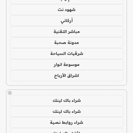
شهود نت
أركاني
مباشر التقنية
مدونة صحبة
شرقيات السياحة
موسوعة انوار
اشراق الأرباح
!
شراء باك لينك
شراء باك لينك
شراء روابط نصية