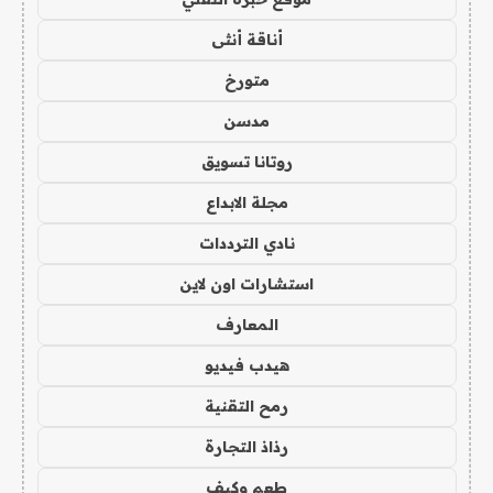
أناقة أنثى
متورخ
مدسن
روتانا تسويق
مجلة الابداع
نادي الترددات
استشارات اون لاين
المعارف
هيدب فيديو
رمح التقنية
رذاذ التجارة
طعم وكيف