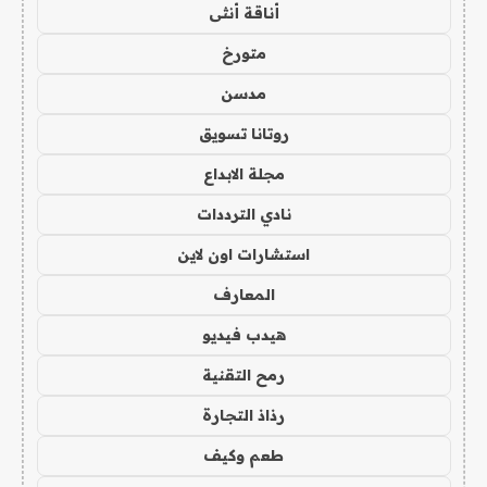
أناقة أنثى
متورخ
مدسن
روتانا تسويق
مجلة الابداع
نادي الترددات
استشارات اون لاين
المعارف
هيدب فيديو
رمح التقنية
رذاذ التجارة
طعم وكيف