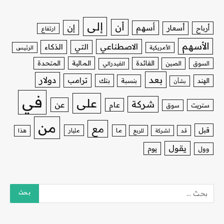
إلى
أن
إن
أسهم
أسعار
أرباح
ارتفاع
الأسهم
الاصطناعي
التي
الذكاء
الأمريكية
الرئيس
الفائدة
المالية
المتحدة
السوق
الصين
الفيدرالي
بعد
دولار
ترامب
بنك
الهند
بنسبة
بشأن
في
على
شركة
عن
عام
ستريت
سوق
من
مع
قبل
ما
مليار
قد
لشركة
للربع
هذا
يقول
يوم
وول