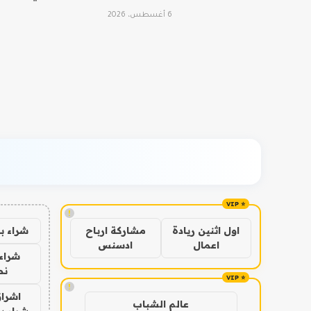
6 أغسطس، 2026
!
شراء ب
اول اثنين ريادة
مشاركة ارباح
اعمال
ادسنس
شراء 
نص
!
اشراق
عالم الشباب
شراء با