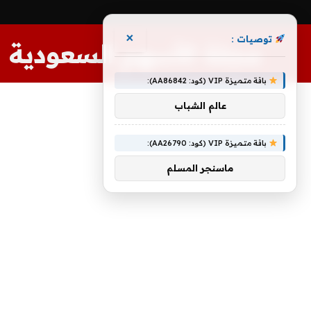
×
توصيات :
مجلة الأسهم السعودية
باقة متميزة VIP (كود: AA86842):
عالم الشباب
باقة متميزة VIP (كود: AA26790):
ماسنجر المسلم