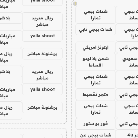
!
مباش
 ببجي
شدات ببجي
ساط
تمارا
ريال مدريد
يلا ش
مباشر
 ببجي
شدات ببجي تابي
ارا
yalla shoot
مباريات 
مباش
جي تابي
ايتونز امريكي
برشلونة مباشر
ريال م
 سعودي
شحن يلا لودو
مباش
ساط
اقساط
ريال مدريد
يلا ش
 ببجي
شدات ببجي
مباشر
ساط
تمارا
yalla shoot
مباريات 
جي تابي
متجر تقسيط
مباش
 ببجي
شدات ببجي
برشلونة مباشر
ريال م
ساط
تمارا
مباش
جي تابي
فور يو ستور
4u
شدات ببجي عن