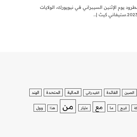
رود يوم الإثنين السيبراني في نيويورك، الولايات
الفائدة
المالية
المتحدة
الهند
الصين
الفيدرالي
من
مع
وول
ما
مليار
ة
للربع
هذا