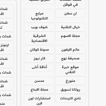
في قوقل
شدات
ان سفن
مرابع
اق
التكنولوجيا
شدات
خيال التقنية
شوف ويب
تم
مجلة الاسهم
الشرقية
شدات بب
الاقتصادية
ايتونز
عالم الايفون
مدونة كوكان
اق
صحيفة نهج
كار نيوز
شدات
اق
موقع خبرة
أناقة أنثى
التقني
شدات بب
متورخ
مدسن
شدات
اق
روتانا تسويق
مجلة الابداع
شدات بب
نادي الترددات
استشارات اون
لاين
متجر 