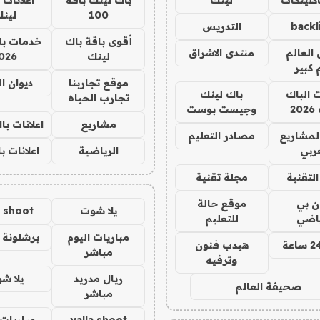
100
لين
backl
التدريس
أقوى باقة باك
خدمات با
العالم
منتدى الاشراق
لينك
026
 كبير
موقع تجاربنا
ديوان ا
ت الباك
باك لينك
تجارب الحياه
2
وجيست بوست
مشاريع
اعلانات ب
لمشاريع
مصادر التعليم
ربي
الرياضية
اعلانات ب
لتقنية
مجلة تقنية
ان بي
موقع حالة
يلا شوت
a shoot
ياضي
للتعليم
مباريات اليوم
برشلونة 
هيدب فنون
مباشر
وترفيه
ريال مدريد
يلا ش
صحيفة العالم
مباشر
yalla shoot
مباريات 