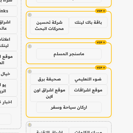
inks
!
اشراق 
باقة باك لينك
شركة تحسين
عالم
محركات البحث
اعلانا
لينك 026
!
ماسنجر المسلم
موقع ا
الع
!
خيال ا
ضوء التعليمي
صحيفة برق
يو 
موقع اشراقات
موقع اشراق اون
الر
لاين
اخبار 24 ساعة
اركان سياحة وسفر
!
مسك الكلمات
اشراق التقنية