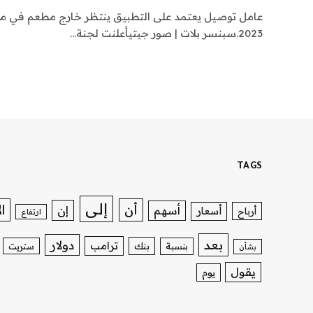
2023.سبنسر بلات | صور جيتيأعلنت لجنة…
TAGS
إلى
ا
أن
إن
أسهم
أسعار
أرباح
ارتفاع
بعد
دولار
ترامب
بنك
بنسبة
ستريت
بشأن
يقول
يوم