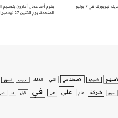
عامل توصيل يعتمد على التطبيق ينتظر خارج مطعم في مدينة نيويورك في 7 يوليو
يقوم أحد عمال أمازون بتسليم الط
المتحدة، يوم الاثنين 27 نوفمبر 2023.ستيفاني كيث |…
لأسهم
الاصطناعي
التي
الذكاء
السوق
الأمريكية
الرئيس
في
على
شركة
عن
عام
قبل
سوق
قد
لشرك