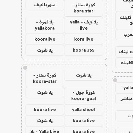
كورة ستار -
سوريا لايف
ك
kora star
 كلينك
يلا لايف - yalla
يلا كورة -
2
yallakora
live
لعرب
kooralive
kora live
koora 365
يلا شوت
اك لينك
اكلينك
!
يلا شوت
كورة ستار -
!
koora-star
yall
كورة جول -
يلا شوت
مباشر
koora-goal
koora live
yalla shoot
وت
koora live
يلا شوت
koora live
Yalla Live - يلا
اليوم