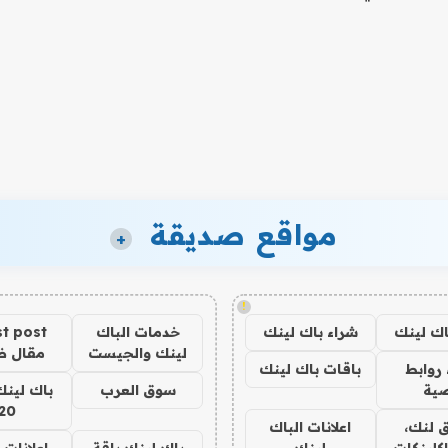
مواقع صديقة
+
!
اك لينك
شراء باك لينك
خدمات الباك
t post
لينك والجيست
مقال 
روابط
باقات باك لينك
ية
سوق العرب
باك لينك
20
 لنك،
اعلانات الباك
كلينكات
لينك
باك لينك باقة
اعلانات 