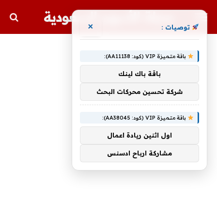
مجلة الأسهم السعودية
×
توصيات :
باقة متميزة VIP (كود: AA11138):
باقة باك لينك
شركة تحسين محركات البحث
باقة متميزة VIP (كود: AA38045):
اول اثنين ريادة اعمال
مشاركة ارباح ادسنس