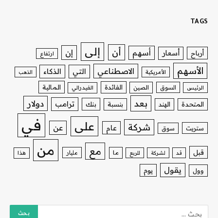
TAGS
إلى
أن
إن
أسهم
أسعار
أرباح
ارتفاع
الأسهم
الاصطناعي
التي
الذكاء
الأمريكية
الذهب
الفائدة
المالية
السوق
الصين
الرئيس
الفيدرالي
بعد
دولار
ترامب
بنك
المتحدة
الهند
بنسبة
في
على
شركة
عن
عام
ستريت
سوق
من
مع
قبل
ما
مليار
قد
لشركة
للربع
هذا
يقول
يوم
وول