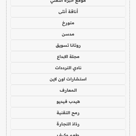
موقع خبرة التقني
أناقة أنثى
متورخ
مدسن
روتانا تسويق
مجلة الابداع
نادي الترددات
استشارات اون لاين
المعارف
هيدب فيديو
رمح التقنية
رذاذ التجارة
طعم وكيف