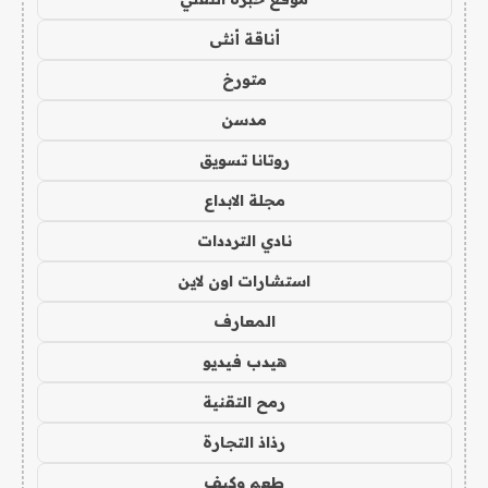
أناقة أنثى
متورخ
مدسن
روتانا تسويق
مجلة الابداع
نادي الترددات
استشارات اون لاين
المعارف
هيدب فيديو
رمح التقنية
رذاذ التجارة
طعم وكيف