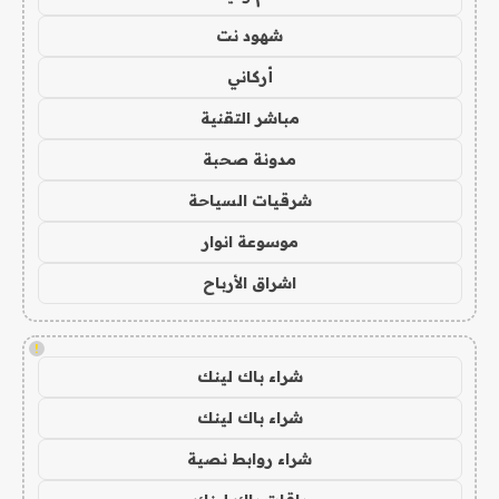
شهود نت
أركاني
مباشر التقنية
مدونة صحبة
شرقيات السياحة
موسوعة انوار
اشراق الأرباح
!
شراء باك لينك
شراء باك لينك
شراء روابط نصية