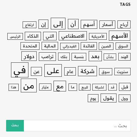
TAGS
إلى
أن
إن
أسهم
أسعار
أرباح
ارتفاع
الأسهم
الاصطناعي
التي
الذكاء
الأمريكية
الرئيس
الفائدة
المالية
المتحدة
السوق
الصين
الفيدرالي
بعد
دولار
ترامب
بنك
الهند
بنسبة
بشأن
في
على
شركة
عن
عام
ستريت
سوق
من
مع
قبل
ما
مليار
قد
لشركة
للربع
هذا
يقول
يوم
وول