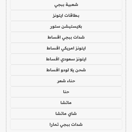
شعبية ببجي
بطاقات ايتونز
بلايستيشن ستور
شدات ببجي اقساط
ايتونز امريكي اقساط
ايتونز سعودي اقساط
شحن يلا لودو اقساط
حناء شعر
حنا
ماتشا
شاي ماتشا
شدات ببجي تمارا