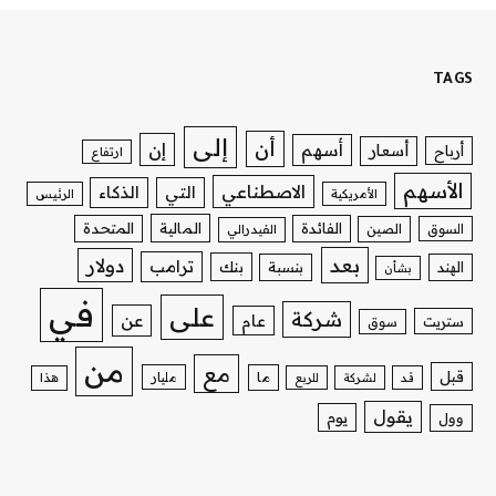
TAGS
إلى
أن
إن
أسهم
أسعار
أرباح
ارتفاع
الأسهم
الاصطناعي
التي
الذكاء
الأمريكية
الرئيس
الفائدة
المالية
المتحدة
السوق
الصين
الفيدرالي
بعد
دولار
ترامب
بنك
الهند
بنسبة
بشأن
في
على
شركة
عن
عام
ستريت
سوق
من
مع
قبل
ما
مليار
قد
لشركة
للربع
هذا
يقول
يوم
وول