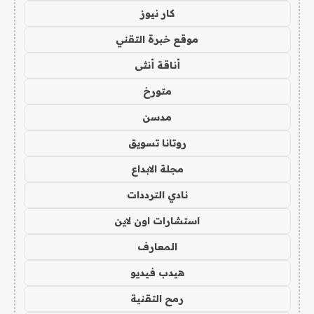
كار نيوز
موقع خبرة التقني
أناقة أنثى
متورخ
مدسن
روتانا تسويق
مجلة الابداع
نادي الترددات
استشارات اون لاين
المعارف
هيدب فيديو
رمح التقنية