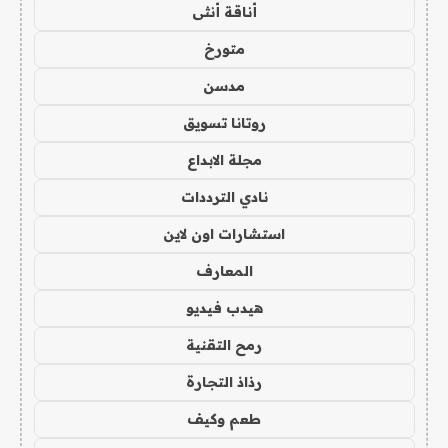
أناقة أنثى
متورخ
مدسن
روتانا تسويق
مجلة الابداع
نادي الترددات
استشارات اون لاين
المعارف
هيدب فيديو
رمح التقنية
رذاذ التجارة
طعم وكيف