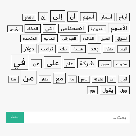
إلى
أن
إن
أسهم
أسعار
أرباح
ارتفاع
الأسهم
الاصطناعي
التي
الذكاء
الأمريكية
الرئيس
الفائدة
المالية
المتحدة
السوق
الصين
الفيدرالي
بعد
دولار
ترامب
بنك
الهند
بنسبة
بشأن
في
على
شركة
عن
عام
ستريت
سوق
من
مع
قبل
ما
مليار
قد
لشركة
للربع
هذا
يقول
يوم
وول