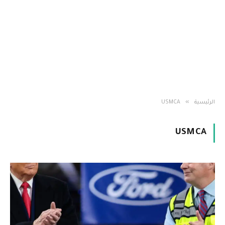
»
الرئيسية
USMCA
USMCA