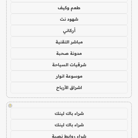
طعم وكيف
شهود نت
أركاني
مباشر التقنية
مدونة صحبة
شرقيات السياحة
موسوعة انوار
اشراق الأرباح
!
شراء باك لينك
شراء باك لينك
شراء روابط نصية