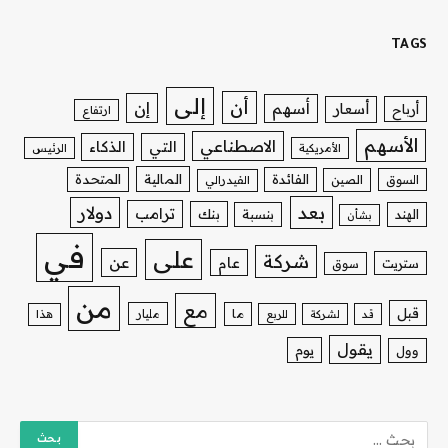
TAGS
إلى
أن
إن
أسهم
أسعار
أرباح
ارتفاع
الأسهم
الاصطناعي
التي
الذكاء
الأمريكية
الرئيس
الفائدة
المالية
المتحدة
السوق
الصين
الفيدرالي
بعد
دولار
ترامب
بنك
الهند
بنسبة
بشأن
في
على
شركة
عن
عام
ستريت
سوق
من
مع
قبل
ما
مليار
قد
لشركة
للربع
هذا
يقول
يوم
وول