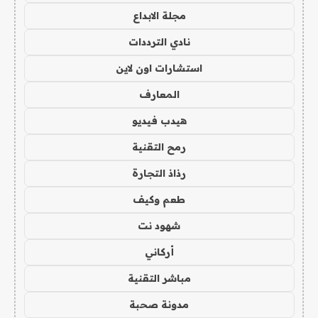
مجلة الابداع
نادي الترددات
استشارات اون لاين
المعارف
هيدب فيديو
رمح التقنية
رذاذ التجارة
طعم وكيف
شهود نت
أركاني
مباشر التقنية
مدونة صحبة