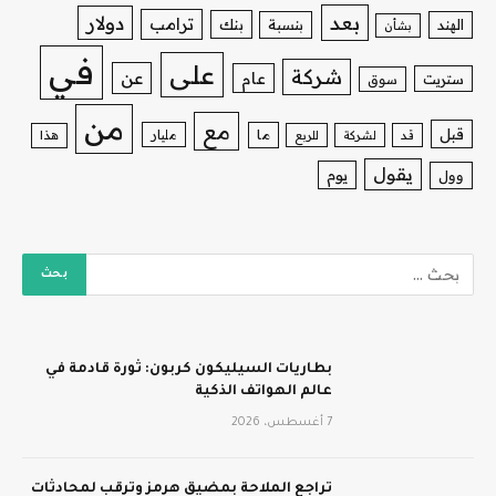
بعد
دولار
ترامب
بنك
الهند
بنسبة
بشأن
في
على
شركة
عن
عام
ستريت
سوق
من
مع
قبل
ما
مليار
قد
لشركة
للربع
هذا
يقول
يوم
وول
بطاريات السيليكون كربون: ثورة قادمة في
عالم الهواتف الذكية
7 أغسطس، 2026
تراجع الملاحة بمضيق هرمز وترقب لمحادثات