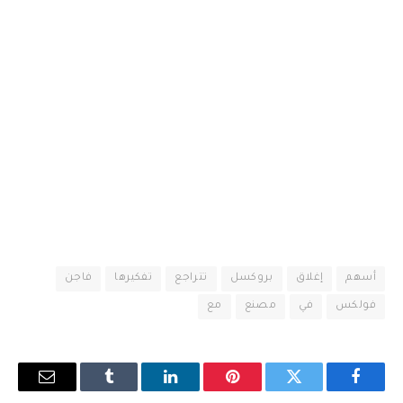
أسهم
إغلاق
بروكسل
تتراجع
تفكيرها
فاجن
فولكس
في
مصنع
مع
فيسبوك
تويتر
بينتيريست
لينكدإن
Tumblr
البريد