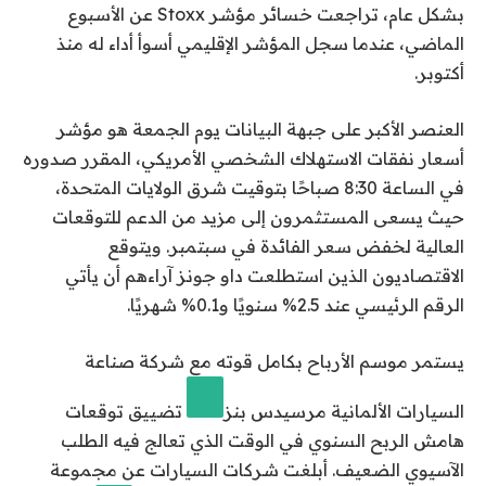
بشكل عام، تراجعت خسائر مؤشر Stoxx عن الأسبوع
الماضي، عندما سجل المؤشر الإقليمي أسوأ أداء له منذ
أكتوبر.
العنصر الأكبر على جبهة البيانات يوم الجمعة هو مؤشر
أسعار نفقات الاستهلاك الشخصي الأمريكي، المقرر صدوره
في الساعة 8:30 صباحًا بتوقيت شرق الولايات المتحدة،
حيث يسعى المستثمرون إلى مزيد من الدعم للتوقعات
العالية لخفض سعر الفائدة في سبتمبر. ويتوقع
الاقتصاديون الذين استطلعت داو جونز آراءهم أن يأتي
الرقم الرئيسي عند 2.5% سنويًا و0.1% شهريًا.
يستمر موسم الأرباح بكامل قوته مع شركة صناعة
السيارات الألمانية
مرسيدس بنز
تضييق توقعات
هامش الربح السنوي في الوقت الذي تعالج فيه الطلب
الآسيوي الضعيف. أبلغت شركات السيارات عن مجموعة