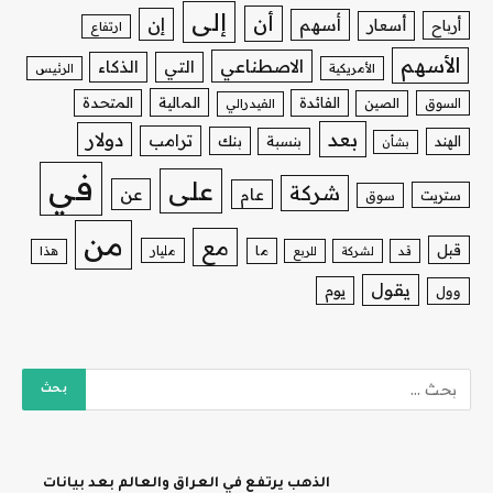
إلى
أن
إن
أسهم
أسعار
أرباح
ارتفاع
الأسهم
الاصطناعي
التي
الذكاء
الأمريكية
الرئيس
الفائدة
المالية
المتحدة
السوق
الصين
الفيدرالي
بعد
دولار
ترامب
بنك
الهند
بنسبة
بشأن
في
على
شركة
عن
عام
ستريت
سوق
من
مع
قبل
ما
مليار
قد
لشركة
للربع
هذا
يقول
يوم
وول
الذهب يرتفع في العراق والعالم بعد بيانات