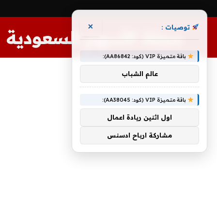
×
توصيات :
مجلة الأسهم السعودية
باقة متميزة VIP (كود: AA86842):
عالم الشباب
باقة متميزة VIP (كود: AA38045):
اول اثنين ريادة اعمال
مشاركة ارباح ادسنس