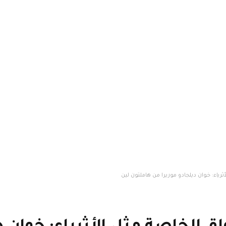
ثرياء: خوان ديلجادو موريرا من هاملتون لين