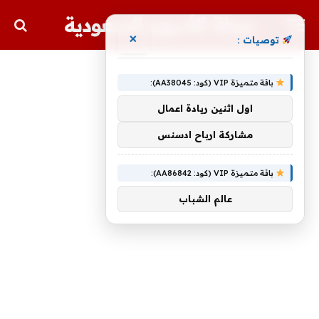
مجلة الأسهم السعودية
×
توصيات :
باقة متميزة VIP (كود: AA38045):
اول اثنين ريادة اعمال
مشاركة ارباح ادسنس
باقة متميزة VIP (كود: AA86842):
عالم الشباب