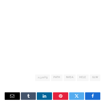
GLW
HELE
NVDA
PATH
والمزيد
فيسبوك
تويتر
بينتيريست
لينكدإن
Tumblr
البريد