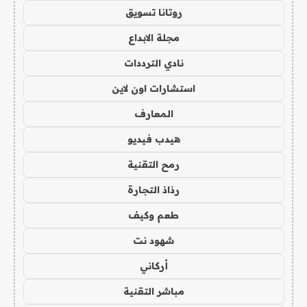
روتانا تسويق
مجلة الابداع
نادي الترددات
استشارات اون لاين
المعارف
هيدب فيديو
رمح التقنية
رذاذ التجارة
طعم وكيف
شهود نت
أركاني
مباشر التقنية