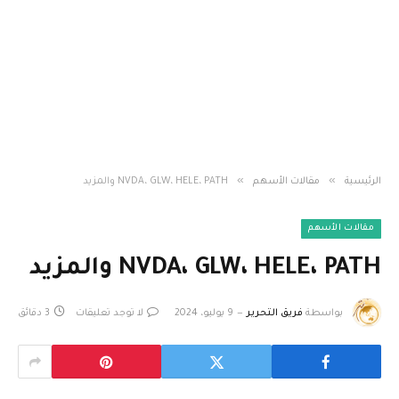
»
»
الرئيسية
مقالات الأسهم
NVDA، GLW، HELE، PATH والمزيد
مقالات الأسهم
NVDA، GLW، HELE، PATH والمزيد
بواسطة
فريق التحرير
9 يوليو، 2024
لا توجد تعليقات
3 دقائق