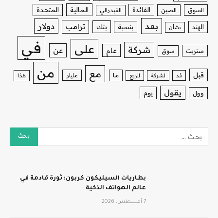
الفائدة
المالية
المتحدة
السوق
الصين
الفيدرالي
بعد
دولار
ترامب
بنك
الهند
بنسبة
بشأن
في
على
شركة
عن
عام
ستريت
سوق
من
مع
قبل
ما
مليار
قد
لشركة
للربع
هذا
يقول
يوم
وول
بطاريات السيليكون كربون: ثورة قادمة في
عالم الهواتف الذكية
7 أغسطس، 2026