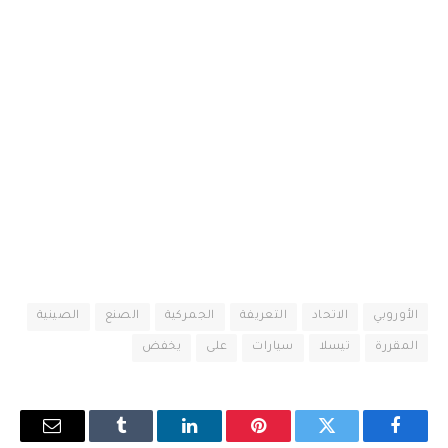
الأوروبي
الاتحاد
التعريفة
الجمركية
الصنع
الصينية
المقررة
تيسلا
سيارات
على
يخفض
فيسبوك
تويتر
بينتيريست
لينكدإن
Tumblr
البريد