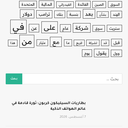
الفائدة
المالية
المتحدة
السوق
الصين
الفيدرالي
بعد
دولار
ترامب
بنك
الهند
بنسبة
بشأن
في
على
شركة
عن
عام
ستريت
سوق
من
مع
قبل
ما
مليار
قد
لشركة
للربع
هذا
يقول
يوم
وول
بطاريات السيليكون كربون: ثورة قادمة في
عالم الهواتف الذكية
7 أغسطس، 2026