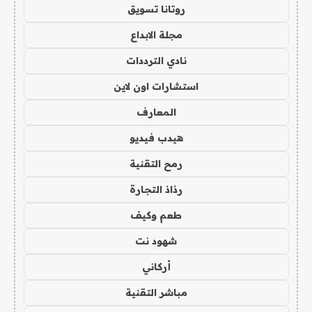
روتانا تسويق
مجلة الابداع
نادي الترددات
استشارات اون لاين
المعارف
هيدب فيديو
رمح التقنية
رذاذ التجارة
طعم وكيف
شهود نت
أركاني
مباشر التقنية