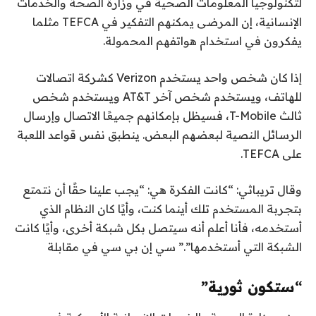
لتكنولوجيا المعلومات الصحية في وزارة الصحة والخدمات
الإنسانية، إن المرضى يمكنهم التفكير في TEFCA مثلما
يفكرون في استخدام هواتفهم المحمولة.
إذا كان شخص واحد يستخدم Verizon كشركة اتصالات
للهاتف، ويستخدم شخص آخر AT&T ويستخدم شخص
ثالث T-Mobile، فسيظل بإمكانهم جميعًا الاتصال وإرسال
الرسائل النصية لبعضهم البعض. ينطبق نفس قواعد اللعبة
على TEFCA.
وقال تريباثي: “كانت الفكرة هي: “يجب علينا حقًا أن نتمتع
بتجربة المستخدم تلك أينما كنت، وأيًا كان النظام الذي
أستخدمه، فأنا أعلم أنه سيتصل بكل شبكة أخرى، وأيًا كانت
الشبكة التي أستخدمها”.” سي إن بي سي في مقابلة
“ستكون ثورية”