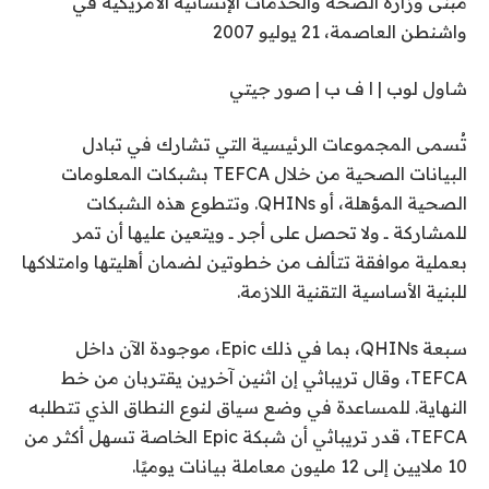
مبنى وزارة الصحة والخدمات الإنسانية الأمريكية في
واشنطن العاصمة، 21 يوليو 2007
شاول لوب | ا ف ب | صور جيتي
تُسمى المجموعات الرئيسية التي تشارك في تبادل
البيانات الصحية من خلال TEFCA بشبكات المعلومات
الصحية المؤهلة، أو QHINs. وتتطوع هذه الشبكات
للمشاركة ــ ولا تحصل على أجر ــ ويتعين عليها أن تمر
بعملية موافقة تتألف من خطوتين لضمان أهليتها وامتلاكها
للبنية الأساسية التقنية اللازمة.
سبعة QHINs، بما في ذلك Epic، موجودة الآن داخل
TEFCA، وقال تريباثي إن اثنين آخرين يقتربان من خط
النهاية. للمساعدة في وضع سياق لنوع النطاق الذي تتطلبه
TEFCA، قدر تريباثي أن شبكة Epic الخاصة تسهل أكثر من
10 ملايين إلى 12 مليون معاملة بيانات يوميًا.