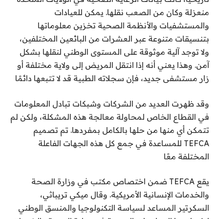
منعزلة وكان من الصعب نقلها. يمكن للعيادات
والمستشفيات والأنظمة الصحية تخزين معلوماتها
بتنسيقات متنوعة عبر العشرات من البائعين المختلفين،
ولا توجد آلية موثوقة على المستوى الوطني لنقلها بشكل
آمن. وهذا يعني أنه إذا انتقل المريض إلى ولاية مختلفة أو
زار مستشفى جديد، فإن سجلاته الطبية قد لا تتبعها دائمًا
وقد ظهرت العديد من الشركات وشبكات تبادل المعلومات
في القطاع الخاص لمحاولة معالجة هذه المشكلة، ولكن لم
تتمكن أي منها من حلها بالكامل بمفردها. تم تصميم
TEFCA للمساعدة في جمع كل هذه الجهات الفاعلة
المختلفة معًا
يقع TEFCA ضمن اختصاص مكتب في وزارة الصحة
والخدمات الإنسانية الأمريكية. وقال ميكي تريباثي،
السكرتير المساعد لسياسة التكنولوجيا والمنسق الوطني