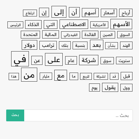
إلى
أن
إن
أسهم
أسعار
أرباح
ارتفاع
الأسهم
الاصطناعي
التي
الذكاء
الأمريكية
الرئيس
الفائدة
المالية
المتحدة
السوق
الصين
الفيدرالي
بعد
دولار
ترامب
بنك
الهند
بنسبة
بشأن
في
على
شركة
عن
عام
ستريت
سوق
من
مع
قبل
ما
مليار
قد
لشركة
للربع
هذا
يقول
يوم
وول