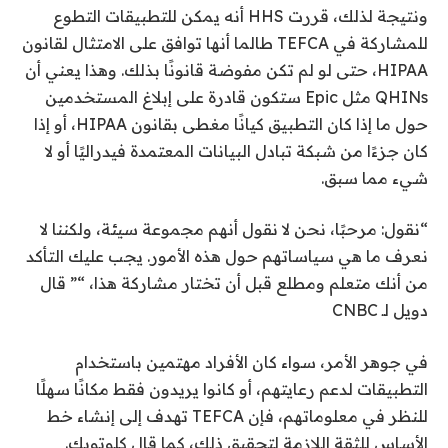
ونتيجة لذلك، قررت HHS أنه يمكن للتطبيقات التطوع
للمشاركة في TEFCA طالما أنها توافق على الامتثال لقانون
HIPAA، حتى لو لم تكن مفوضة قانونًا بذلك. وهذا يعني أن
QHINs مثل Epic ستكون قادرة على إبلاغ المستخدمين
حول ما إذا كان التطبيق كيانًا مغطى بقانون HIPAA، أو إذا
كان جزءًا من شبكة تبادل البيانات المعتمدة فيدراليًا أو لا
شيء مما سبق.
“نقول: مرحبًا، نحن لا نقول أنهم مجموعة سيئة، ولكننا لا
نعرف ما هي سياساتهم حول هذه الأمور. يجب عليك التأكد
من أنك متعلم ومطلع قبل أن تختار مشاركة هذا، “” قال
دويل لـ CNBC
في جوهر الأمر، سواء كان الأفراد مهتمين باستخدام
التطبيقات لدعم رعايتهم، أو كانوا يريدون فقط مكانًا سهلًا
للنظر في معلوماتهم، فإن TEFCA تهدف إلى إنشاء خط
الأساس للثقة اللازمة لتحقيق ذلك، كما قال كلوتويك.