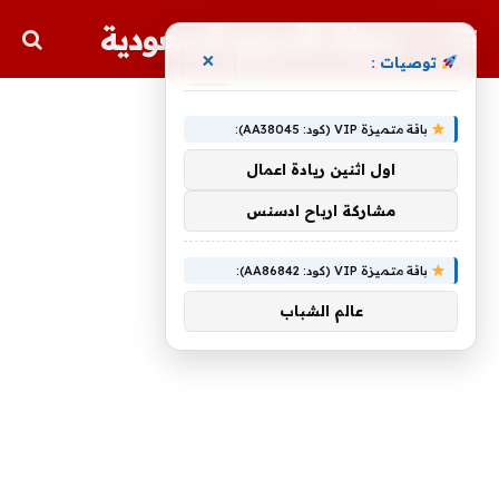
مجلة الأسهم السعودية
×
توصيات :
باقة متميزة VIP (كود: AA38045):
اول اثنين ريادة اعمال
مشاركة ارباح ادسنس
باقة متميزة VIP (كود: AA86842):
عالم الشباب