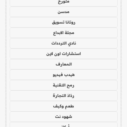
متورخ
مدسن
روتانا تسويق
مجلة الابداع
نادي الترددات
استشارات اون لاين
المعارف
هيدب فيديو
رمح التقنية
رذاذ التجارة
طعم وكيف
شهود نت
أركاني