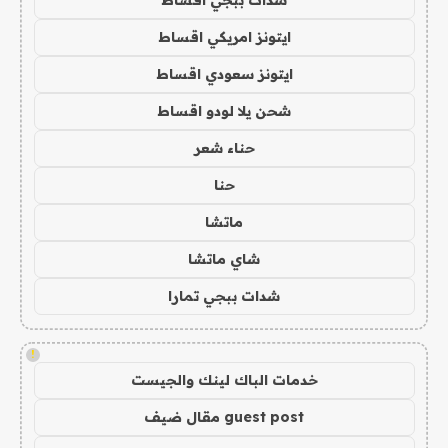
ايتونز امريكي اقساط
ايتونز سعودي اقساط
شحن يلا لودو اقساط
حناء شعر
حنا
ماتشا
شاي ماتشا
شدات ببجي تمارا
!
خدمات الباك لينك والجيست
guest post مقال ضيف