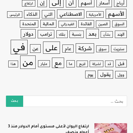
إلى
أن
إن
أسهم
أسعار
أرباح
ارتفاع
الأسهم
الاصطناعي
التي
الذكاء
الأمريكية
الرئيس
الفائدة
المالية
المتحدة
السوق
الصين
الفيدرالي
بعد
دولار
ترامب
بنك
الهند
بنسبة
بشأن
في
على
شركة
عن
عام
ستريت
سوق
من
مع
قبل
ما
مليار
قد
لشركة
للربع
هذا
يقول
يوم
وول
ارتفاع اليوان لأعلى مستوى أمام الدولار منذ 3
أعوام ونصف