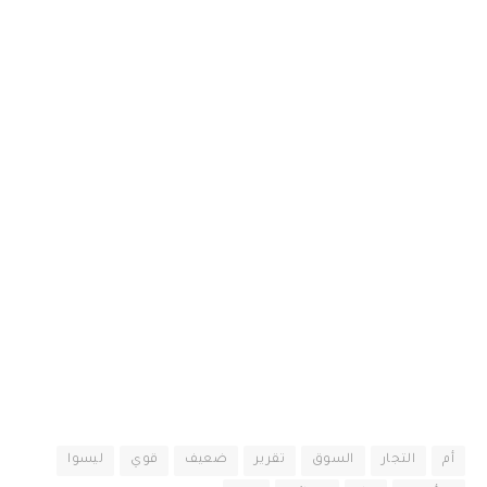
أم
التجار
السوق
تقرير
ضعيف
قوي
ليسوا