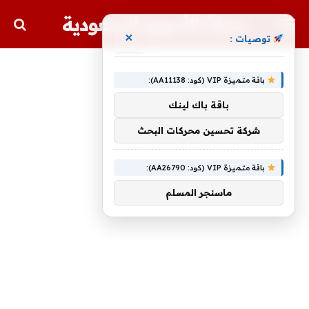
مجلة الأسهم السعودية
×
توصيات :
باقة متميزة VIP (كود: AA11138):
باقة باك لينك
شركة تحسين محركات البحث
باقة متميزة VIP (كود: AA26790):
ماسنجر المسلم