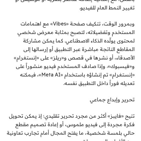
تغيير النمط العام للفيديو.
وبمرور الوقت، تتكيف صفحة «Vibes» مع اهتمامات
المستخدم وتفضيلاته، لتصبح بمثابة معرض شخصي
لمحتوى يولّده الذكاء الاصطناعي. كما يمكن مشاركة
المقاطع الناتجة مباشرة عبر التطبيق أو إرسالها إلى
الأصدقاء، أو نشرها في قصص و«ريلز» على «إنستغرام»
و«فيسبوك». وإذا صادف المستخدم فيديو منشوراً على
«إنستغرام» تم إنشاؤه باستخدام «Meta AI»، فيمكنه
تعديله فوراً داخل التطبيق نفسه.
تحرير وإبداع جماعي
تتيح «فايبز» أكثر من مجرد تحرير تقليدي؛ إذ يمكن تحويل
فكرة مجردة إلى فيديو ملموس، أو إعادة تصميم مقطع
حالي بلمسة شخصية، ما يفتح المجال أمام تجارب تعاونية