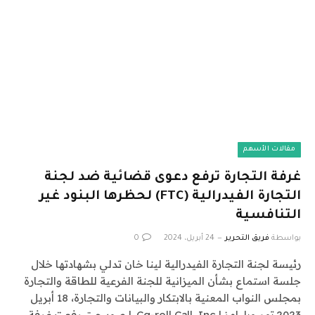
مقالات الأسهم
غرفة التجارة ترفع دعوى قضائية ضد لجنة
التجارة الفيدرالية (FTC) لحظرها البنود غير
التنافسية
بواسطة
فريق التحرير
24 أبريل، 2024
0
رئيسة لجنة التجارة الفيدرالية لينا خان تدلي بشهادتها خلال
جلسة استماع بشأن الميزانية للجنة الفرعية للطاقة والتجارة
بمجلس النواب المعنية بالابتكار والبيانات والتجارة، 18 أبريل
2023.توم ويليامز | Cq-roll Call, Inc. | صور جيتيرفعت غرفة