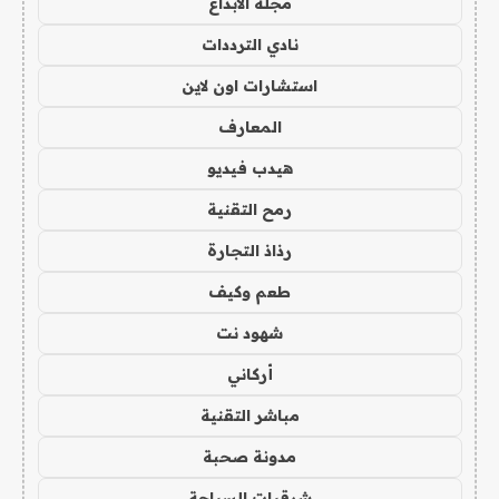
مجلة الابداع
نادي الترددات
استشارات اون لاين
المعارف
هيدب فيديو
رمح التقنية
رذاذ التجارة
طعم وكيف
شهود نت
أركاني
مباشر التقنية
مدونة صحبة
شرقيات السياحة