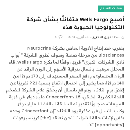
مقالات الأسهم
أصبح Wells Fargo متفائلًا بشأن شركة
التكنولوجيا الحيوية هذه
بواسطة
فريق التحرير
24 أبريل، 2024
0
يقترب خط إنتاج الأدوية الخاص بشركة Neurocrine
Biosciences من مرحلة صعبة وسوف تطرق الشركة “أبواب
نادي الشركات الكبرى” قريبًا، وفقًا لما ذكره Wells Fargo. قام
المحلل موهيت بانسال بترقية الأسهم إلى الوزن الزائد من
الوزن المتساوي، ورفع السعر المستهدف إلى 170 دولارًا من
140 دولارًا، مما يشير إلى احتمال ارتفاع بنسبة 21٪ تقريبًا عن
إغلاق يوم الثلاثاء. ويتوقع بانسال أن يحقق علاج الشركة لتضخم
الغدة الكظرية الخلقي، Crinecerfont، 1.5 مليار دولار في ذروة
المبيعات، متجاوزًا تقديراته السابقة البالغة 1.1 مليار دولار.
وكتب بانسال في مذكرة يوم الثلاثاء: “إن Crinecerfont وحده
يكفي لإثبات حالة الشراء”. “نحن نعتقد [the] كرينسيرفونت
[opportunity] “لا…