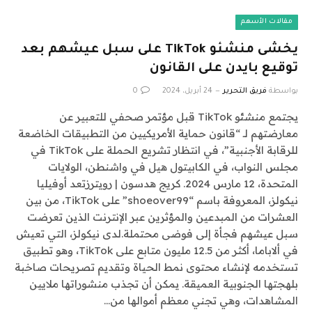
مقالات الأسهم
يخشى منشئو TikTok على سبل عيشهم بعد
توقيع بايدن على القانون
بواسطة
فريق التحرير
24 أبريل، 2024
0
يجتمع منشئو TikTok قبل مؤتمر صحفي للتعبير عن
معارضتهم لـ “قانون حماية الأمريكيين من التطبيقات الخاضعة
للرقابة الأجنبية”، في انتظار تشريع الحملة على TikTok في
مجلس النواب، في الكابيتول هيل في واشنطن، الولايات
المتحدة، 12 مارس 2024. كريج هدسون | رويترزتعد أوفيليا
نيكولز، المعروفة باسم “shoeover99” على TikTok، من بين
العشرات من المبدعين والمؤثرين عبر الإنترنت الذين تعرضت
سبل عيشهم فجأة إلى فوضى محتملة.لدى نيكولز، التي تعيش
في ألاباما، أكثر من 12.5 مليون متابع على TikTok، وهو تطبيق
تستخدمه لإنشاء محتوى نمط الحياة وتقديم تصريحات صاخبة
بلهجتها الجنوبية العميقة. يمكن أن تجذب منشوراتها ملايين
المشاهدات، وهي تجني معظم أموالها من…