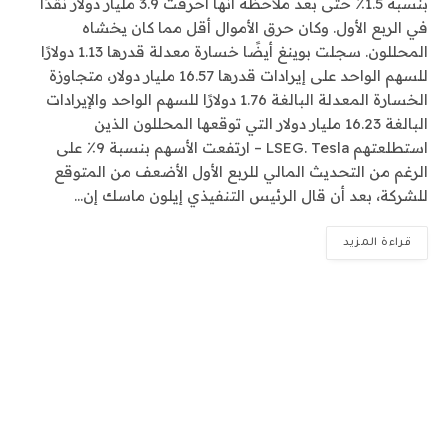
بنسبة 1.5٪ حتى بعد ملاحظة أنها أحرقت 3.9 مليار دولار نقدًا
في الربع الأول. وكان حرق الأموال أقل مما كان يخشاه
المحللون. سجلت بوينغ أيضًا خسارة معدلة قدرها 1.13 دولارًا
للسهم الواحد على إيرادات قدرها 16.57 مليار دولار، متجاوزة
الخسارة المعدلة البالغة 1.76 دولارًا للسهم الواحد والإيرادات
البالغة 16.23 مليار دولار التي توقعها المحللون الذين
استطلعتهم LSEG. Tesla – ارتفعت الأسهم بنسبة 9٪ على
الرغم من التحديث المالي للربع الأول الأضعف من المتوقع
للشركة، بعد أن قال الرئيس التنفيذي إيلون ماسك إن…
قراءة المزيد