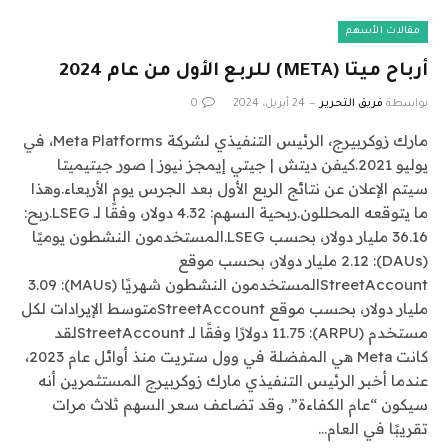
مقالات الأسهم
أرباح ميتا (META) للربع الأول من عام 2024
بواسطة
فريق التحرير
24 أبريل، 2024
0
مارك زوكربيرج، الرئيس التنفيذي لشركة Meta Platforms، في
يوليو 2021.كيفن ديتش | جيتي إيمجز نيوز | صور جيتيميتا
سيتم الإعلان عن نتائج الربع الأول بعد الجرس يوم الأربعاء.وهذا
ما يتوقعه المحللون.ربحية السهم: 4.32 دولار، وفقًا لـ LSEG.ربح:
36.16 مليار دولار، بحسب LSEG.المستخدمون النشطون يوميًا
(DAUs): 2.12 مليار دولار، بحسب موقع
StreetAccountالمستخدمون النشطون شهريًا (MAUs): 3.09
مليار دولار، بحسب موقع StreetAccountمتوسط ​​الإيرادات لكل
مستخدم (ARPU): 11.75 دولارًا وفقًا لـ StreetAccountلقد
كانت Meta هي المفضلة في وول ستريت منذ أوائل عام 2023،
عندما أخبر الرئيس التنفيذي مارك زوكربيرج المستثمرين أنه
سيكون “عام الكفاءة”. وقد تضاعف سعر السهم ثلاث مرات
تقريبًا في العام…