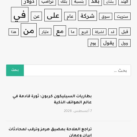
بعد
دولار
ترامب
بنك
الهند
بنسبة
بشأن
في
على
شركة
عن
عام
ستريت
سوق
من
مع
قبل
ما
مليار
قد
لشركة
للربع
هذا
يقول
يوم
وول
بطاريات السيليكون كربون: ثورة قادمة في
عالم الهواتف الذكية
7 أغسطس، 2026
تراجع الملاحة بمضيق هرمز وترقب لمحادثات
إيران وعمان