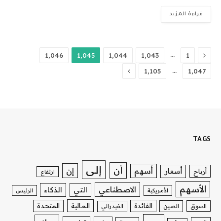
قراءة المزيد
السابق
…
1٬046
1٬045
1٬044
1٬043
1
التالي
…
1٬105
1٬047
TAGS
إلى
أن
إن
أسهم
أسعار
أرباح
ارتفاع
الأسهم
الاصطناعي
التي
الذكاء
الأمريكية
الرئيس
الفائدة
المالية
المتحدة
السوق
الصين
الفيدرالي