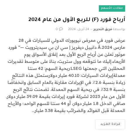
مقالات الأسهم
أرباح فورد (F) للربع الأول من عام 2024
بواسطة
فريق التحرير
24 أبريل، 2024
0
عرض فورد في معرض نيويورك الدولي للسيارات في 28
مارس 2024.Â دانييل ديفريز | سي ان بي سيديترويت —“ فورد
موتور تعلن عن أرباح الربع الأول بعد إغلاق الأسواق يوم
الأربعاء.إليك ما تتوقعه وول ستريت، بناءً على متوسط ​​تقديرات
المحللين التي جمعتها LSEG:ربحية السهم: 42 سنتا
معدلةإيرادات السيارات: 40.10 مليار دولارستمثل هذه النتائج
زيادة بنسبة 2.6٪ في الإيرادات مقارنة بالعام السابق وانخفاضًا
بنسبة 32.9٪ في ربحية السهم المعدلة. تضمنت نتائج الربع
الأول من عام 2023 لشركة فورد إيرادات بقيمة 39.09 مليار دولار.
صافي الدخل 1.8 مليار دولار، أو 44 سنتا للسهم الواحد؛ والأرباح
المعدلة قبل الفوائد والضرائب بقيمة 3.38 مليار…
قراءة المزيد