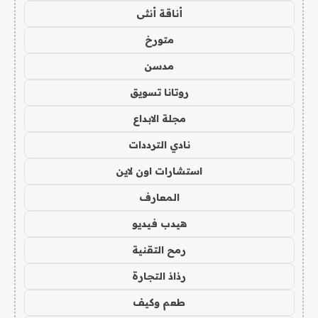
أناقة أنثى
متورخ
مدسن
روتانا تسويق
مجلة الابداع
نادي الترددات
استشارات اون لاين
المعارف
هيدب فيديو
رمح التقنية
رذاذ التجارة
طعم وكيف