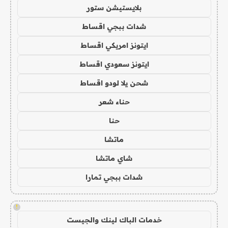
بلايستيشن ستور
شدات ببجي اقساط
ايتونز امريكي اقساط
ايتونز سعودي اقساط
شحن يلا لودو اقساط
حناء شعر
حنا
ماتشا
شاي ماتشا
شدات ببجي تمارا
!
خدمات الباك لينك والجيست