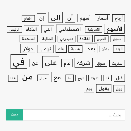
إلى
أن
إن
أسهم
أسعار
أرباح
ارتفاع
الأسهم
الاصطناعي
التي
الذكاء
الأمريكية
الرئيس
الفائدة
المالية
المتحدة
السوق
الصين
الفيدرالي
بعد
دولار
ترامب
بنك
الهند
بنسبة
بشأن
في
على
شركة
عن
عام
ستريت
سوق
من
مع
قبل
ما
مليار
قد
لشركة
للربع
هذا
يقول
يوم
وول