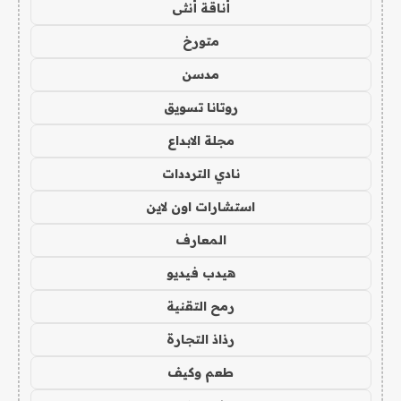
أناقة أنثى
متورخ
مدسن
روتانا تسويق
مجلة الابداع
نادي الترددات
استشارات اون لاين
المعارف
هيدب فيديو
رمح التقنية
رذاذ التجارة
طعم وكيف