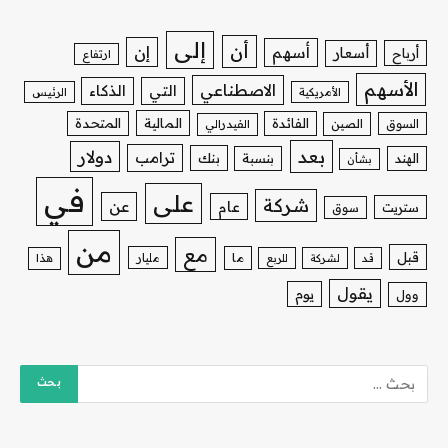
إلى
أن
إن
أسهم
أسعار
أرباح
ارتفاع
الأسهم
الاصطناعي
التي
الذكاء
الأمريكية
الرئيس
الفائدة
المالية
المتحدة
السوق
الصين
الفيدرالي
بعد
دولار
ترامب
بنك
الهند
بنسبة
بشأن
في
على
شركة
عن
عام
ستريت
سوق
من
مع
قبل
ما
مليار
قد
لشركة
للربع
هذا
يقول
يوم
وول