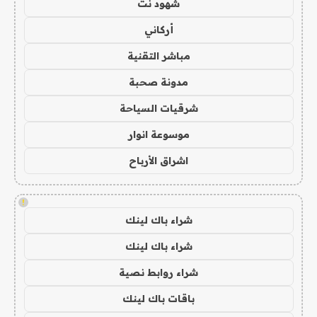
شهود نت
أركاني
مباشر التقنية
مدونة صحبة
شرقيات السياحة
موسوعة انوار
اشراق الأرباح
!
شراء باك لينك
شراء باك لينك
شراء روابط نصية
باقات باك لينك