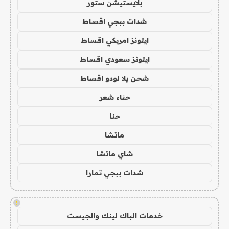
بلايستيشن ستور
شدات ببجي اقساط
ايتونز امريكي اقساط
ايتونز سعودي اقساط
شحن يلا لودو اقساط
حناء شعر
حنا
ماتشا
شاي ماتشا
شدات ببجي تمارا
!
خدمات الباك لينك والجيست