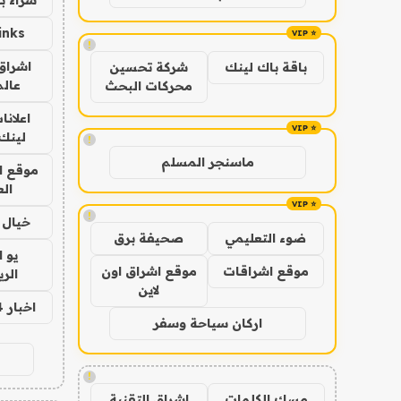
inks
!
اشراق 
باقة باك لينك
شركة تحسين
عالم
محركات البحث
اعلانا
لينك 026
!
ماسنجر المسلم
موقع ا
الع
!
خيال ا
ضوء التعليمي
صحيفة برق
يو 
موقع اشراقات
موقع اشراق اون
الر
لاين
اخبار 24 ساعة
اركان سياحة وسفر
!
مسك الكلمات
اشراق التقنية