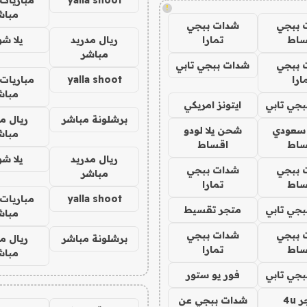
!
مباش
 ببجي
شدات ببجي
ساط
تمارا
ريال مدريد
يلا ش
مباشر
 ببجي
شدات ببجي تابي
ارا
yalla shoot
مباريات 
مباش
جي تابي
ايتونز امريكي
برشلونة مباشر
ريال م
 سعودي
شحن يلا لودو
مباش
ساط
اقساط
ريال مدريد
يلا ش
 ببجي
شدات ببجي
مباشر
ساط
تمارا
yalla shoot
مباريات 
جي تابي
متجر تقسيط
مباش
 ببجي
شدات ببجي
برشلونة مباشر
ريال م
ساط
تمارا
مباش
جي تابي
فور يو ستور
4u
شدات ببجي عن