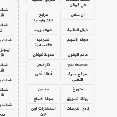
في قوقل
شدات
ان سفن
مرابع
اق
التكنولوجيا
شدات
خيال التقنية
شوف ويب
تم
مجلة الاسهم
الشرقية
شدات بب
الاقتصادية
ايتونز
عالم الايفون
مدونة كوكان
اق
صحيفة نهج
كار نيوز
شدات
اق
موقع خبرة
أناقة أنثى
التقني
شدات بب
متورخ
مدسن
شدات
اق
روتانا تسويق
مجلة الابداع
شدات بب
نادي الترددات
استشارات اون
لاين
متجر 