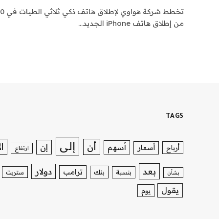
من إطلاق هاتف iPhone الجديد…
TAGS
إلى
ا
أن
إن
أسهم
أسعار
أرباح
ارتفاع
بعد
دولار
ترامب
بنك
بنسبة
ستريت
بشأن
يقول
يوم