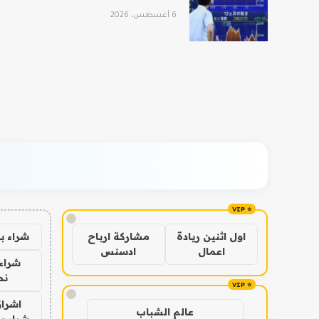
6 أغسطس، 2026
!
شراء ب
اول اثنين ريادة
مشاركة ارباح
اعمال
ادسنس
شراء 
نص
!
اشراق
عالم الشباب
شراء با