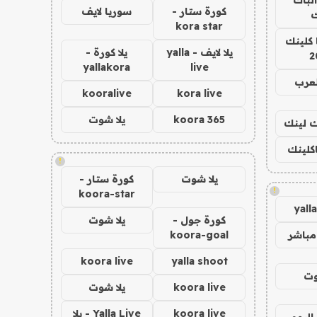
كورة ستار -
سوريا لايف
ك
kora star
 كلينك
يلا لايف - yalla
يلا كورة -
2
yallakora
live
لعرب
kooralive
kora live
koora 365
يلا شوت
اك لينك
اكلينك
!
يلا شوت
كورة ستار -
!
koora-star
yall
كورة جول -
يلا شوت
مباشر
koora-goal
koora live
yalla shoot
وت
koora live
يلا شوت
koora live
Yalla Live - يلا
اليوم