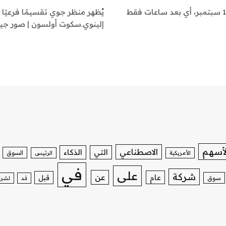
تخطط شركة هواوي لإطلاق هاتف ذكي ثلاثي الطيات في 10 سبتمبر، أي بعد ساعات فقط
يُظهر منظر جوي تقسيمًا فرعيًا 
إلينوي.سكوت أولسون | صور جيت
لأسهم
الاصطناعي
التي
الذكاء
السوق
الأمريكية
الرئيس
في
على
شركة
عن
عام
قبل
سوق
قد
لشرك