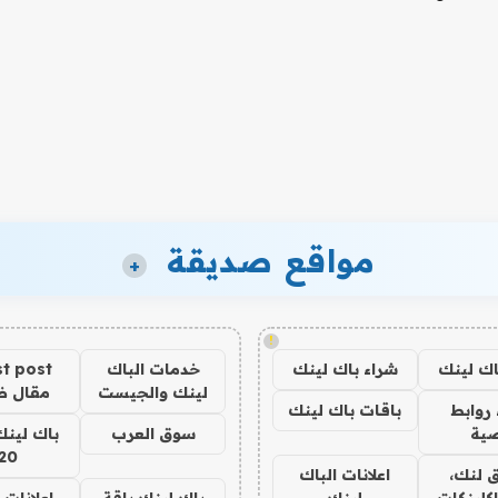
مواقع صديقة
+
!
اك لينك
شراء باك لينك
خدمات الباك
t post
لينك والجيست
مقال 
روابط
باقات باك لينك
ية
سوق العرب
باك لينك
20
 لنك،
اعلانات الباك
كلينكات
لينك
باك لينك باقة
اعلانات 