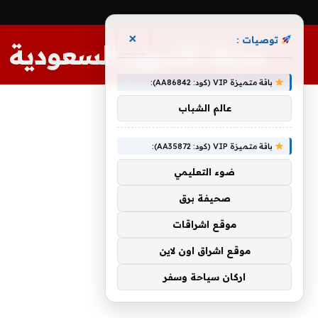
×
توصيات :
مجلة الأسهم السعودية
باقة متميزة VIP (كود: AA86842):
عالم الشباب
باقة متميزة VIP (كود: AA35872):
ضوء التعليمي
صحيفة برق
موقع اشراقات
موقع اشراق اون لاين
اركان سياحة وسفر