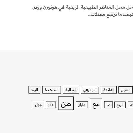
حل محل المناظر الطبيعية الريفية في هوثورن وودز،
يعندما ترتفع معدلات…
الفائدة
المالية
المتحدة
الهند
الصين
الفيدرالي
من
مع
وول
ما
مليار
ة
للربع
هذا