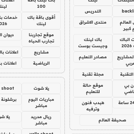
100
لين
backl
التدريس
أقوى باقة باك
خدمات با
العالم
منتدى الاشراق
لينك
026
 كبير
موقع تجاربنا
ديوان ا
ت الباك
باك لينك
تجارب الحياه
2
وجيست بوست
مشاريع
اعلانات ب
لمشاريع
مصادر التعليم
ربي
الرياضية
اعلانات ب
لتقنية
مجلة تقنية
ان بي
موقع حالة
يلا شوت
a shoot
ياضي
للتعليم
مباريات اليوم
برشلونة 
هيدب فنون
مباشر
وترفيه
ريال مدريد
يلا ش
صحيفة العالم
مباشر
yalla shoot
مباريات 