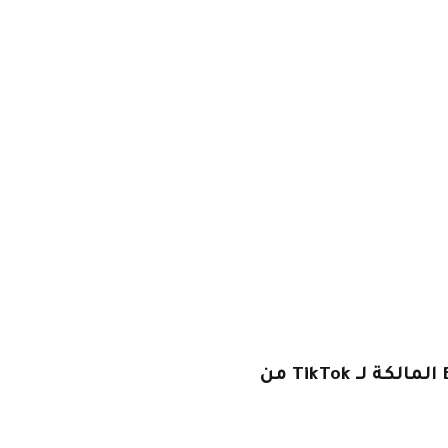
يعاني عمال سنغافورة في شركة ByteDance المالكة لـ TikTok من