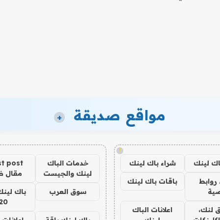
مواقع صديقة
+
!
اك لينك
شراء باك لينك
خدمات الباك
t post
لينك والجيست
مقال 
روابط
باقات باك لينك
ية
سوق العرب
باك لينك
20
 لنك،
اعلانات الباك
كلينكات
لينك
باك لينك باقة
اعلانات 