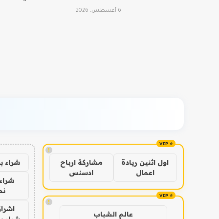
6 أغسطس، 2026
!
شراء ب
اول اثنين ريادة
مشاركة ارباح
اعمال
ادسنس
شراء 
نص
!
اشراق
عالم الشباب
شراء با