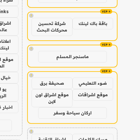
inks
!
اشراق 
باقة باك لينك
شركة تحسين
عالم
محركات البحث
اعلانا
لينك 026
!
ماسنجر المسلم
موقع ا
الع
!
خيال ا
ضوء التعليمي
صحيفة برق
يو 
موقع اشراقات
موقع اشراق اون
الر
لاين
اخبار 24 ساعة
اركان سياحة وسفر
!
مسك الكلمات
اشراق التقنية