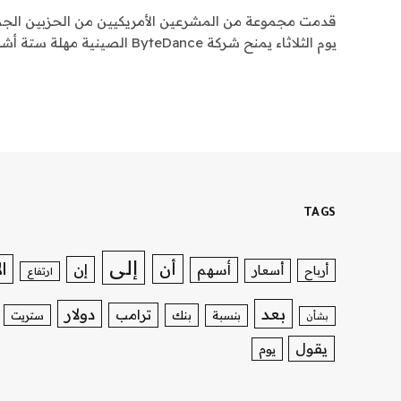
قدمت مجموعة من المشرعين الأمريكيين من الحزبين الجم
يوم الثلاثاء يمنح شركة ByteDance الصينية مهلة ستة أشهر لسحب…
TAGS
إلى
ا
أن
إن
أسهم
أسعار
أرباح
ارتفاع
بعد
دولار
ترامب
بنك
بنسبة
ستريت
بشأن
يقول
يوم