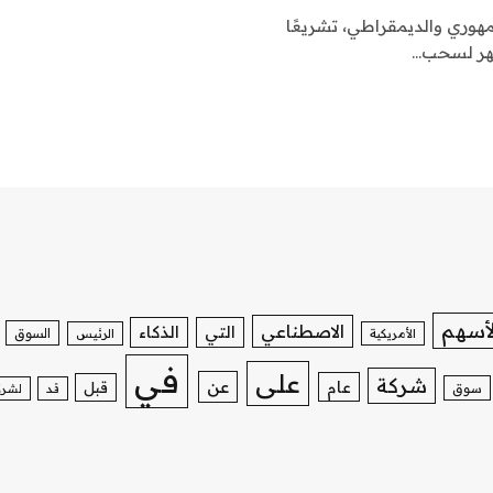
هوري والديمقراطي، تشريعًا
لأسهم
الاصطناعي
التي
الذكاء
السوق
الأمريكية
الرئيس
في
على
شركة
عن
عام
قبل
سوق
قد
لشرك