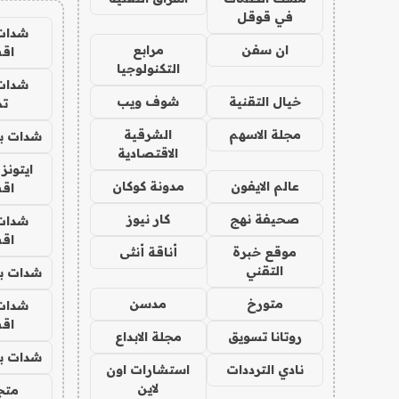
في قوقل
شدات
ان سفن
مرابع
اق
التكنولوجيا
شدات
خيال التقنية
شوف ويب
تم
مجلة الاسهم
الشرقية
شدات بب
الاقتصادية
ايتونز
عالم الايفون
مدونة كوكان
اق
صحيفة نهج
كار نيوز
شدات
اق
موقع خبرة
أناقة أنثى
التقني
شدات بب
متورخ
مدسن
شدات
اق
روتانا تسويق
مجلة الابداع
شدات بب
نادي الترددات
استشارات اون
لاين
متجر 