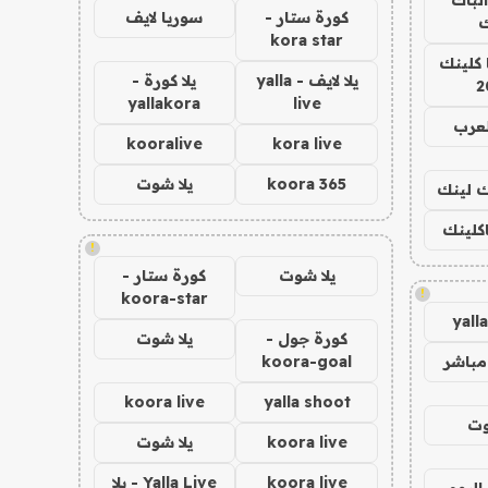
كورة ستار -
سوريا لايف
ك
kora star
 كلينك
يلا لايف - yalla
يلا كورة -
2
yallakora
live
لعرب
kooralive
kora live
koora 365
يلا شوت
اك لينك
اكلينك
!
يلا شوت
كورة ستار -
!
koora-star
yall
كورة جول -
يلا شوت
مباشر
koora-goal
koora live
yalla shoot
وت
koora live
يلا شوت
koora live
Yalla Live - يلا
اليوم