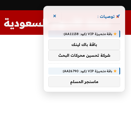
×
توصيات :
مجلة الأسهم السعودية
باقة متميزة VIP (كود: AA11138):
باقة باك لينك
شركة تحسين محركات البحث
باقة متميزة VIP (كود: AA26790):
ماسنجر المسلم