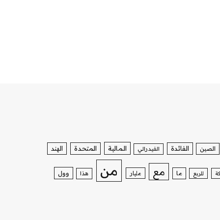
الفائدة
المالية
المتحدة
الهند
الصين
الفيدرالي
من
مع
وول
ما
مليار
ة
للربع
هذا