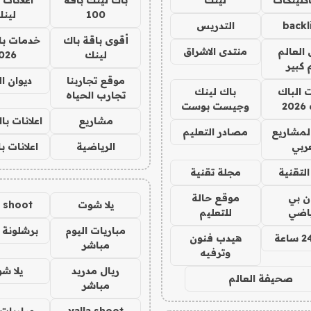
100
لين
backl
التدريس
أقوى باقة باك
خدمات با
العالم
منتدى الاشراق
لينك
026
 كبير
موقع تجاربنا
ديوان ا
ت الباك
باك لينك
تجارب الحياه
2
وجيست بوست
مشاريع
اعلانات ب
لمشاريع
مصادر التعليم
ربي
الرياضية
اعلانات ب
لتقنية
مجلة تقنية
ان بي
موقع حالة
يلا شوت
a shoot
ياضي
للتعليم
مباريات اليوم
برشلونة 
هيدب فنون
مباشر
وترفيه
ريال مدريد
يلا ش
صحيفة العالم
مباشر
yalla shoot
مباريات 