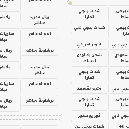
!
مباش
 ببجي
شدات ببجي
ساط
تمارا
ريال مدريد
يلا ش
مباشر
 ببجي
شدات ببجي تابي
ارا
yalla shoot
مباريات 
مباش
جي تابي
ايتونز امريكي
برشلونة مباشر
ريال م
 سعودي
شحن يلا لودو
مباش
ساط
اقساط
ريال مدريد
يلا ش
 ببجي
شدات ببجي
مباشر
ساط
تمارا
yalla shoot
مباريات 
جي تابي
متجر تقسيط
مباش
 ببجي
شدات ببجي
برشلونة مباشر
ريال م
ساط
تمارا
مباش
جي تابي
فور يو ستور
4u
شدات ببجي عن