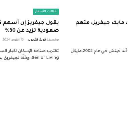
مقالات الأسهم
 مايك جيفريز، متهم
يقول جيفريز إن أسهم ك
صعودية تزيد عن 30٪
بواسطة
فريق التحرير
16 أكتوبر، 2024
ملف: مايك جيفريز، ثم الرئيس التنفيذي لشركة أبركرومبي آند فيتش في عام 2005.مايكل
Senior Living، وفقًا لجيفريز. بدأ المحلل Brian…