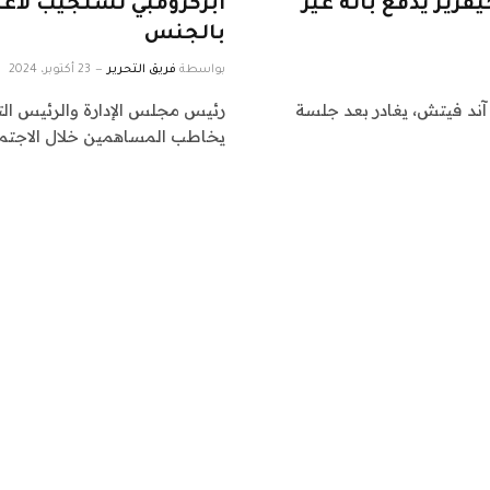
فريز يدفع بأنه غير
أبركرومبي تستجيب لاعتق
بالجنس
بواسطة
فريق التحرير
23 أكتوبر، 2024
آند فيتش، يغادر بعد جلسة
رئيس مجلس الإدارة والرئيس الت
يخاطب المساهمين خلال الاجتما