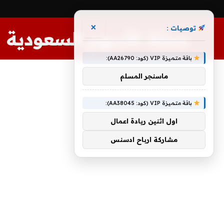
×
توصيات :
مجلة الأسهم السعودية
باقة متميزة VIP (كود: AA26790):
ماسنجر المسلم
باقة متميزة VIP (كود: AA38045):
اول اثنين ريادة اعمال
مشاركة ارباح ادسنس