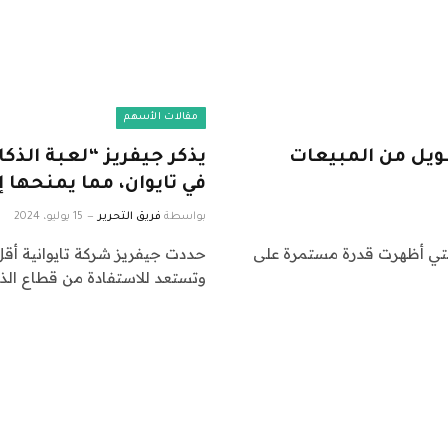
مقالات الأسهم
ويل من المبيعات
يذكر جيفريز “لعبة الذك
في تايوان، مما يمنحها إمك
بواسطة
فريق التحرير
15 يوليو، 2024
لتي أظهرت قدرة مستمرة على
حددت جيفريز شركة تايوانية أق
وتستعد للاستفادة من قطاع الذ