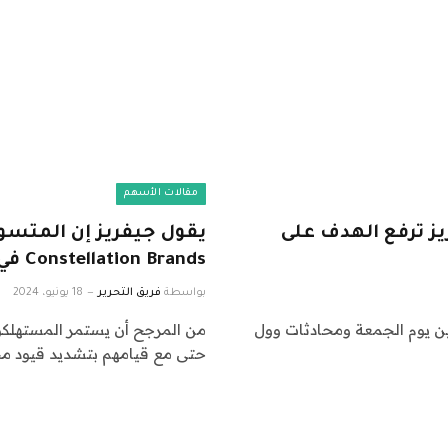
مقالات الأسهم
ترتفع بأكثر من 20%، جيفريز ترفع الهدف على
يقول جيفريز إن المتس
Constellation Brands في الأمور الكلية الصعبة
بواسطة
فريق التحرير
18 يونيو، 2024
CNBC P لمكالمات المحللين يوم الجمعة ومحادثات وول
حتى مع قيامهم بتشديد قيود مح