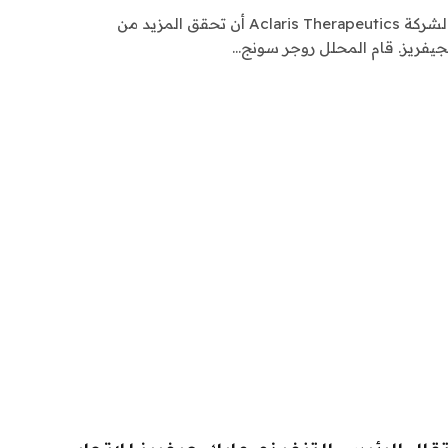
يمكن للتطورات الدوائية الأخيرة لشركة Aclaris Therapeutics أن تحقق المزيد من
جيفريز. قام المحلل روجر سونج…