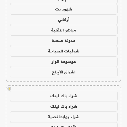
شهود نت
أركاني
مباشر التقنية
مدونة صحبة
شرقيات السياحة
موسوعة انوار
اشراق الأرباح
!
شراء باك لينك
شراء باك لينك
شراء روابط نصية