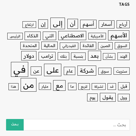
TAGS
إلى
أن
إن
أسهم
أسعار
أرباح
ارتفاع
الأسهم
الاصطناعي
التي
الذكاء
الأمريكية
الرئيس
الفائدة
المالية
المتحدة
السوق
الصين
الفيدرالي
بعد
دولار
ترامب
بنك
الهند
بنسبة
بشأن
في
على
شركة
عن
عام
ستريت
سوق
من
مع
قبل
ما
مليار
قد
لشركة
للربع
هذا
يقول
يوم
وول