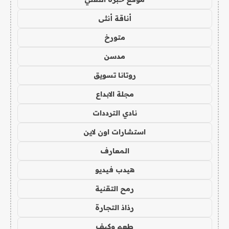
أناقة أنثى
متورخ
مدسن
روتانا تسويق
مجلة الابداع
نادي الترددات
استشارات اون لاين
المعارف
هيدب فيديو
رمح التقنية
رذاذ التجارة
طعم وكيف