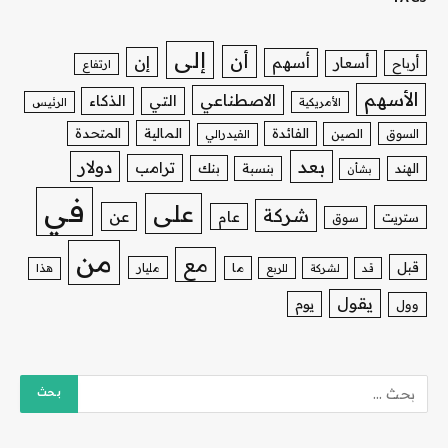
إلى
أن
إن
أسهم
أسعار
أرباح
ارتفاع
الأسهم
الاصطناعي
التي
الذكاء
الأمريكية
الرئيس
الفائدة
المالية
المتحدة
السوق
الصين
الفيدرالي
بعد
دولار
ترامب
بنك
الهند
بنسبة
بشأن
في
على
شركة
عن
عام
ستريت
سوق
من
مع
قبل
ما
مليار
قد
لشركة
للربع
هذا
يقول
يوم
وول