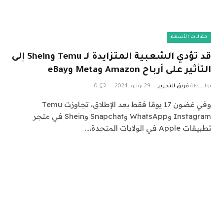
مقالات الأسهم
قد تؤدي الشعبية المتزايدة لـ Temu وShein إلى
التأثير على أرباح Amazon وMeta وeBay
بواسطة
فريق التحرير
29 يوليو، 2024
0
وفي غضون 17 يومًا فقط بعد الإطلاق، تجاوزت Temu
Instagram وWhatsApp وSnapchat وShein في متجر
تطبيقات Apple في الولايات المتحدة،…