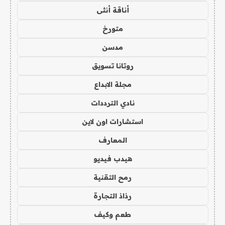
أناقة أنثى
متورخ
مدسن
روتانا تسويق
مجلة الابداع
نادي الترددات
استشارات اون لاين
المعارف
هيدب فيديو
رمح التقنية
رذاذ التجارة
طعم وكيف