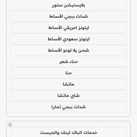
بلايستيشن ستور
شدات ببجي اقساط
ايتونز امريكي اقساط
ايتونز سعودي اقساط
شحن يلا لودو اقساط
حناء شعر
حنا
ماتشا
شاي ماتشا
شدات ببجي تمارا
!
خدمات الباك لينك والجيست