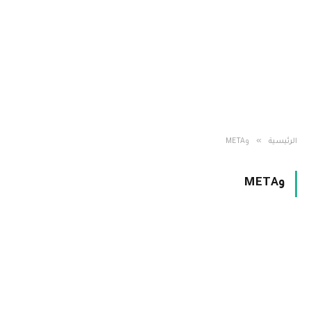
»
الرئيسية
وMETA
وMETA