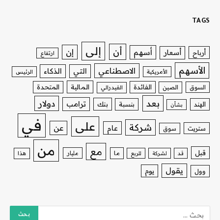
TAGS
إلى
أن
إن
أسهم
أسعار
أرباح
ارتفاع
الأسهم
الاصطناعي
التي
الذكاء
الأمريكية
الرئيس
الفائدة
المالية
المتحدة
السوق
الصين
الفيدرالي
بعد
دولار
ترامب
بنك
الهند
بنسبة
بشأن
في
على
شركة
عن
عام
ستريت
سوق
من
مع
قبل
ما
مليار
قد
لشركة
للربع
هذا
يقول
يوم
وول