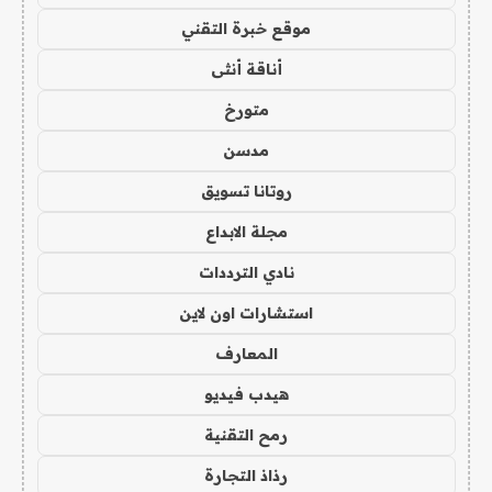
موقع خبرة التقني
أناقة أنثى
متورخ
مدسن
روتانا تسويق
مجلة الابداع
نادي الترددات
استشارات اون لاين
المعارف
هيدب فيديو
رمح التقنية
رذاذ التجارة