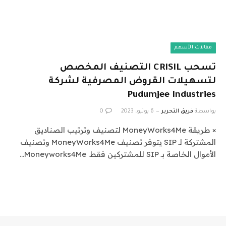
مقالات الأسهم
تسحب CRISIL التصنيف المخصص
لتسهيلات القروض المصرفية لشركة
Pudumjee Industries
بواسطة
فريق التحرير
6 يونيو، 2023
0
× طريقة MoneyWorks4Me لتصنيف وترتيب الصناديق
المشتركة لـ SIP يتوفر تصنيف MoneyWorks4Me وتصنيف
الأموال الخاصة بـ SIP للمشتركين فقط. Moneyworks4Me…