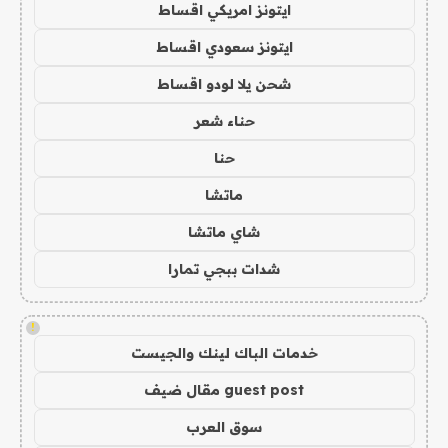
ايتونز امريكي اقساط
ايتونز سعودي اقساط
شحن يلا لودو اقساط
حناء شعر
حنا
ماتشا
شاي ماتشا
شدات ببجي تمارا
!
خدمات الباك لينك والجيست
guest post مقال ضيف
سوق العرب