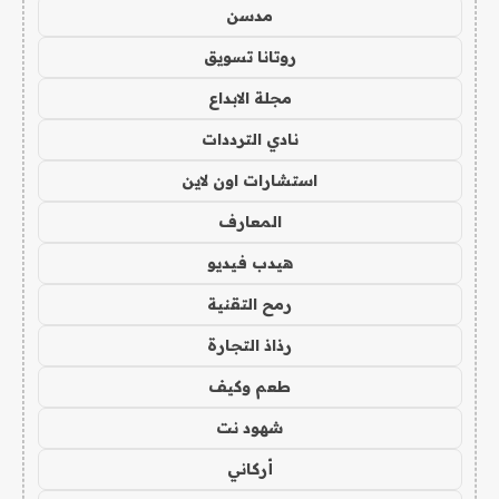
مدسن
روتانا تسويق
مجلة الابداع
نادي الترددات
استشارات اون لاين
المعارف
هيدب فيديو
رمح التقنية
رذاذ التجارة
طعم وكيف
شهود نت
أركاني