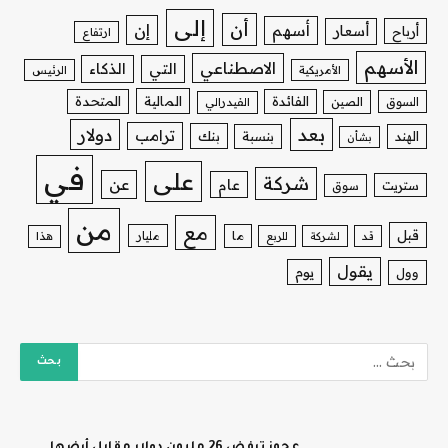
إلى
أن
إن
أسهم
أسعار
أرباح
ارتفاع
الأسهم
الاصطناعي
التي
الذكاء
الأمريكية
الرئيس
الفائدة
المالية
المتحدة
السوق
الصين
الفيدرالي
بعد
دولار
ترامب
بنك
الهند
بنسبة
بشأن
في
على
شركة
عن
عام
ستريت
سوق
من
مع
قبل
ما
مليار
قد
لشركة
للربع
هذا
يقول
يوم
وول