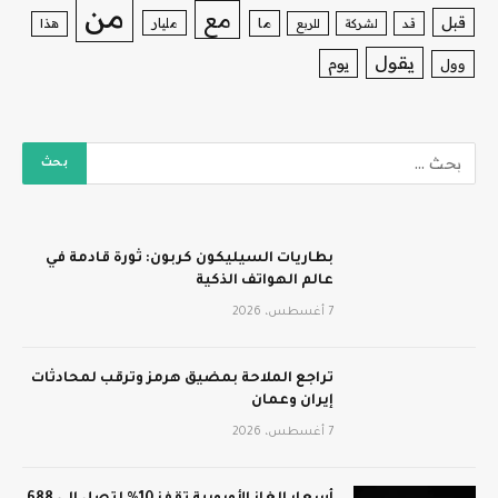
من
مع
قبل
ما
مليار
قد
لشركة
للربع
هذا
يقول
يوم
وول
بطاريات السيليكون كربون: ثورة قادمة في
عالم الهواتف الذكية
7 أغسطس، 2026
تراجع الملاحة بمضيق هرمز وترقب لمحادثات
إيران وعمان
7 أغسطس، 2026