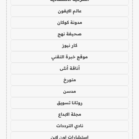
عالم الايفون
مدونة كوكان
صحيفة نهج
كار نيوز
موقع خبرة التقني
أناقة أنثى
متورخ
مدسن
روتانا تسويق
مجلة الابداع
نادي الترددات
استشارات اون لاين