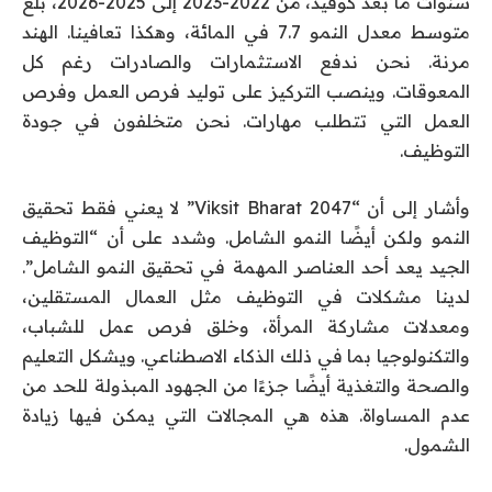
سنوات ما بعد كوفيد، من 2022-2023 إلى 2025-2026، بلغ
متوسط ​​معدل النمو 7.7 في المائة، وهكذا تعافينا. الهند
مرنة. نحن ندفع الاستثمارات والصادرات رغم كل
المعوقات. وينصب التركيز على توليد فرص العمل وفرص
العمل التي تتطلب مهارات. نحن متخلفون في جودة
التوظيف.
وأشار إلى أن “Viksit Bharat 2047” لا يعني فقط تحقيق
النمو ولكن أيضًا النمو الشامل. وشدد على أن “التوظيف
الجيد يعد أحد العناصر المهمة في تحقيق النمو الشامل”.
لدينا مشكلات في التوظيف مثل العمال المستقلين،
ومعدلات مشاركة المرأة، وخلق فرص عمل للشباب،
والتكنولوجيا بما في ذلك الذكاء الاصطناعي. ويشكل التعليم
والصحة والتغذية أيضًا جزءًا من الجهود المبذولة للحد من
عدم المساواة. هذه هي المجالات التي يمكن فيها زيادة
الشمول.