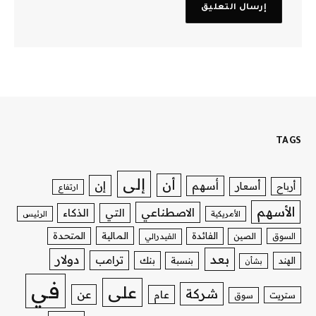
TAGS
إلى
أن
إن
أسهم
أسعار
أرباح
ارتفاع
الأسهم
الاصطناعي
التي
الذكاء
الأمريكية
الرئيس
الفائدة
المالية
المتحدة
السوق
الصين
الفيدرالي
بعد
دولار
ترامب
بنك
الهند
بنسبة
بشأن
في
على
شركة
عن
عام
ستريت
سوق