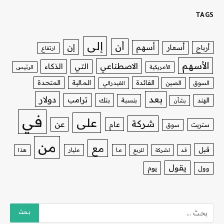
TAGS
إلى
أن
إن
أسهم
أسعار
أرباح
ارتفاع
الأسهم
الاصطناعي
التي
الذكاء
الأمريكية
الرئيس
الفائدة
المالية
المتحدة
السوق
الصين
الفيدرالي
بعد
دولار
ترامب
بنك
الهند
بنسبة
بشأن
في
على
شركة
عن
عام
ستريت
سوق
من
مع
قبل
ما
مليار
قد
لشركة
للربع
هذا
يقول
يوم
وول