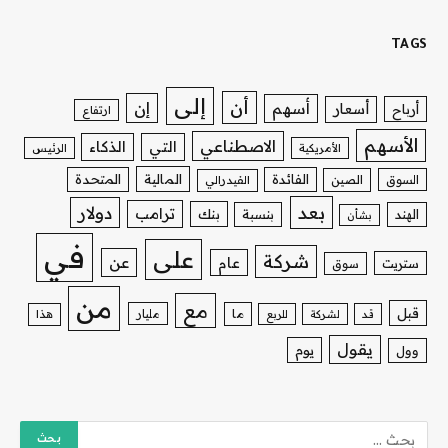
TAGS
إلى
أن
إن
أسهم
أسعار
أرباح
ارتفاع
الأسهم
الاصطناعي
التي
الذكاء
الأمريكية
الرئيس
الفائدة
المالية
المتحدة
السوق
الصين
الفيدرالي
بعد
دولار
ترامب
بنك
الهند
بنسبة
بشأن
في
على
شركة
عن
عام
ستريت
سوق
من
مع
قبل
ما
مليار
قد
لشركة
للربع
هذا
يقول
يوم
وول