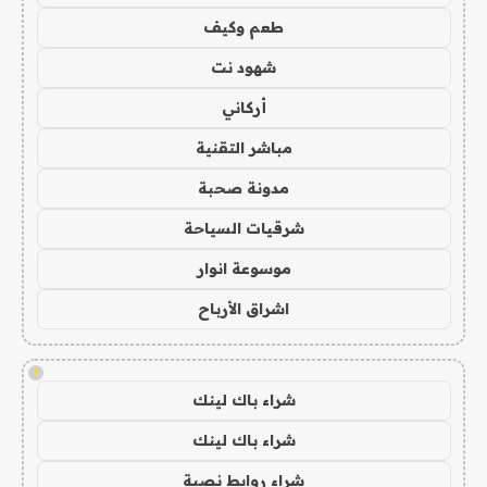
طعم وكيف
شهود نت
أركاني
مباشر التقنية
مدونة صحبة
شرقيات السياحة
موسوعة انوار
اشراق الأرباح
!
شراء باك لينك
شراء باك لينك
شراء روابط نصية