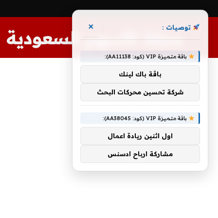
×
توصيات :
مجلة الأسهم السعودية
باقة متميزة VIP (كود: AA11138):
باقة باك لينك
شركة تحسين محركات البحث
باقة متميزة VIP (كود: AA38045):
اول اثنين ريادة اعمال
مشاركة ارباح ادسنس