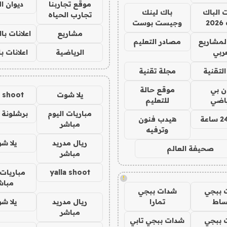
موقع تجاربنا
ديوان ا
ت الباك
باك لينك
تجارب الحياه
2
وجيست بوست
مشاريع
اعلانات ب
لمشاريع
مصادر التعليم
ربي
الرياضية
اعلانات ب
لتقنية
مجلة تقنية
ان بي
موقع حالة
يلا شوت
a shoot
ياضي
للتعليم
مباريات اليوم
برشلونة 
هيدب فنون
مباشر
وترفيه
ريال مدريد
يلا ش
صحيفة العالم
مباشر
yalla shoot
مباريات 
!
مباش
 ببجي
شدات ببجي
ساط
تمارا
ريال مدريد
يلا ش
مباشر
 ببجي
شدات ببجي تابي