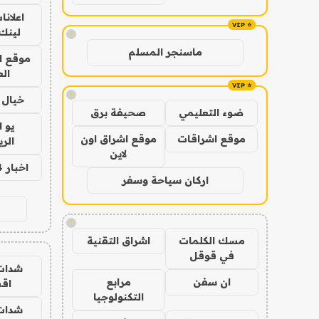
اعلانا
لينك 026
!
ماسنجر المسلم
موقع ا
الع
!
خيال ا
ضوء التعليمي
صحيفة برق
يو 
موقع اشراقات
موقع اشراق اون
الر
لاين
اخبار 24 ساعة
اركان سياحة وسفر
!
مسك الكلمات
اشراق التقنية
في قوقل
شدات
ان سفن
مرابع
اق
التكنولوجيا
شدات