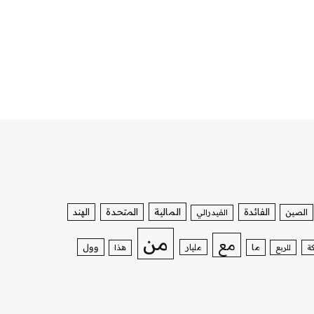
الفائدة
المالية
المتحدة
الهند
الصين
الفيدرالي
من
مع
وول
ما
مليار
ة
للربع
هذا