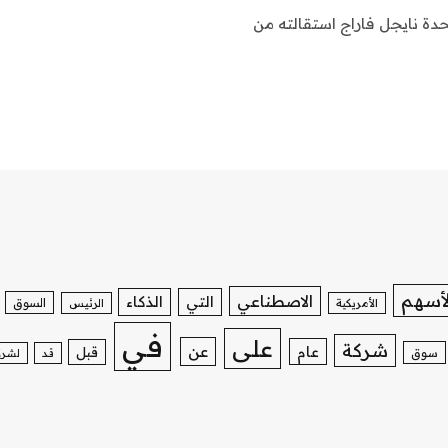
لكة المتحدة نايجل فاراج استقالته من
لأسهم
الاصطناعي
التي
الذكاء
السوق
الأمريكية
الرئيس
في
على
شركة
عن
عام
قبل
سوق
قد
لشرك