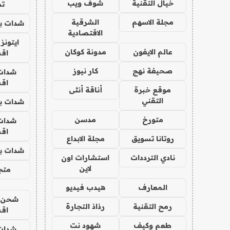
خيال التقنية
شوف ويب
تم
مجلة الاسهم
الشرقية
شدات بب
الاقتصادية
ايتونز
عالم الايفون
مدونة كوكان
اق
صحيفة نهج
كار نيوز
شدات
اق
موقع خبرة
أناقة أنثى
التقني
شدات بب
متورخ
مدسن
شدات
اق
روتانا تسويق
مجلة الابداع
شدات بب
نادي الترددات
استشارات اون
لاين
متجر 
المعارف
هيدب فيديو
شحن يل
رمح التقنية
رذاذ التجارة
اق
طعم وكيف
شهود نت
شدات