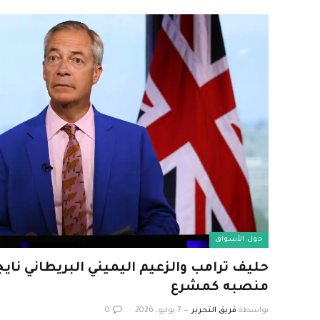
حول الأسواق
حليف ترامب والزعيم اليميني البريطاني نا
منصبه كمشرع
بواسطة
فريق التحرير
7 يوليو، 2026
0