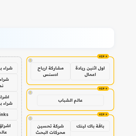
!
شراء ب
اول اثنين ريادة
مشاركة ارباح
اعمال
ادسنس
شراء 
نص
!
اشراق
عالم الشباب
شراء با
inks
!
اشراق 
باقة باك لينك
شركة تحسين
عالم
محركات البحث