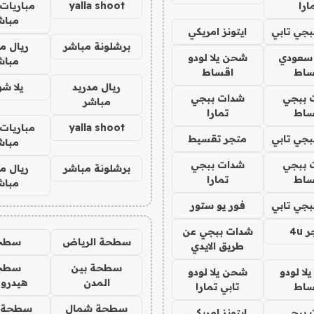
ارا
yalla shoot
مباريات 
مباش
جي تابي
ايتونز امريكي
برشلونة مباشر
ريال م
 سعودي
شحن يلا لودو
مباش
ساط
اقساط
ريال مدريد
يلا ش
 ببجي
شدات ببجي
مباشر
ساط
تمارا
yalla shoot
مباريات 
جي تابي
متجر تقسيط
مباش
 ببجي
شدات ببجي
برشلونة مباشر
ريال م
ساط
تمارا
مباش
جي تابي
فور يو ستور
4u
شدات ببجي عن
سطحة الرياض
سطح
طريق الايدي
سطحة بين
سطح
ا لودو
شحن يلا لودو
المدن
هيدرو
ساط
تابي تمارا
سطحة شمال
سطحة 
 ببجي
ايتونز امريكي