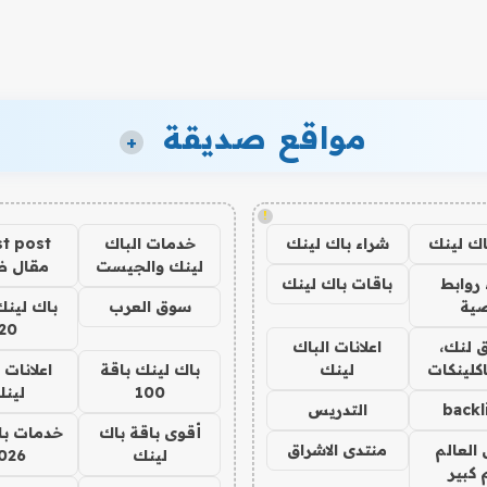
مواقع صديقة
+
!
اك لينك
شراء باك لينك
خدمات الباك
t post
لينك والجيست
مقال 
روابط
باقات باك لينك
ية
سوق العرب
باك لينك
20
 لنك،
اعلانات الباك
كلينكات
لينك
باك لينك باقة
اعلانات 
100
لين
backl
التدريس
أقوى باقة باك
خدمات با
العالم
منتدى الاشراق
لينك
026
 كبير