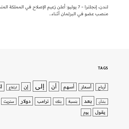
لندن، إنجلترا – 7 يوليو: أعلن زعيم الإصلاح في المم
منصب عضو في البرلمان أثناء…
TAGS
إلى
ا
أن
إن
أسهم
أسعار
أرباح
ارتفاع
بعد
دولار
ترامب
بنك
بنسبة
ستريت
بشأن
يقول
يوم