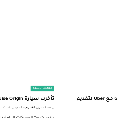
مقالات الأسهم
ستتعاون شركة Cruise المملوكة لشركة GM مع Uber لتقديم
تأخرت سيارة GM Cruise Origin ذاتية القيادة إلى أجل غير مسمى
بواسطة
فريق التحرير
23 يوليو، 2024