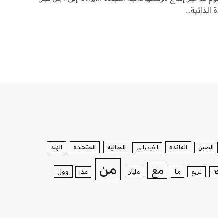
الذاتية…
الفائدة
المالية
المتحدة
الهند
الصين
الفيدرالي
من
مع
وول
ما
مليار
ة
للربع
هذا