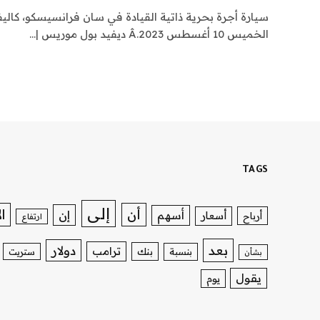
سيارة أجرة بحرية ذاتية القيادة في سان فرانسيسكو، كاليفور
الخميس 10 أغسطس 2023.Â ديفيد بول موريس |…
TAGS
إلى
ا
أن
إن
أسهم
أسعار
أرباح
ارتفاع
بعد
دولار
ترامب
بنك
بنسبة
ستريت
بشأن
يقول
يوم