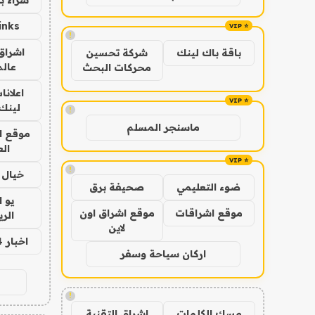
inks
!
اشراق 
باقة باك لينك
شركة تحسين
عالم
محركات البحث
اعلانا
لينك 026
!
ماسنجر المسلم
موقع ا
الع
!
خيال ا
ضوء التعليمي
صحيفة برق
يو 
موقع اشراقات
موقع اشراق اون
الر
لاين
اخبار 24 ساعة
اركان سياحة وسفر
!
مسك الكلمات
اشراق التقنية