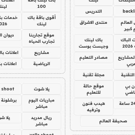
100
لين
backl
التدريس
أقوى باقة باك
خدمات با
العالم
منتدى الاشراق
لينك
026
 كبير
موقع تجاربنا
ديوان ا
ت الباك
باك لينك
تجارب الحياه
2
وجيست بوست
مشاريع
اعلانات ب
لمشاريع
مصادر التعليم
ربي
الرياضية
اعلانات ب
لتقنية
مجلة تقنية
ان بي
موقع حالة
يلا شوت
a shoot
ياضي
للتعليم
مباريات اليوم
برشلونة 
هيدب فنون
مباشر
وترفيه
ريال مدريد
يلا ش
صحيفة العالم
مباشر
yalla shoot
مباريات 