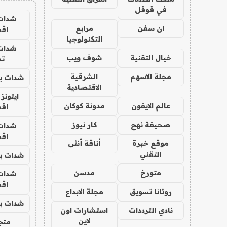
في قوقل
شدات
ان سفن
مرابع
اق
التكنولوجيا
شدات
خيال التقنية
شوف ويب
تم
مجلة الاسهم
الشرقية
شدات بب
الاقتصادية
ايتونز
عالم الايفون
مدونة كوكان
اق
صحيفة نهج
كار نيوز
شدات
اق
موقع خبرة
أناقة أنثى
التقني
شدات بب
متورخ
مدسن
شدات
اق
روتانا تسويق
مجلة الابداع
شدات بب
نادي الترددات
استشارات اون
لاين
متجر 