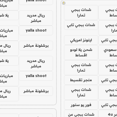
!
مباش
 ببجي
شدات ببجي
ساط
تمارا
ريال مدريد
يلا ش
مباشر
 ببجي
شدات ببجي تابي
ارا
yalla shoot
مباريات 
مباش
جي تابي
ايتونز امريكي
برشلونة مباشر
ريال م
 سعودي
شحن يلا لودو
مباش
ساط
اقساط
ريال مدريد
يلا ش
 ببجي
شدات ببجي
مباشر
ساط
تمارا
yalla shoot
مباريات 
جي تابي
متجر تقسيط
مباش
 ببجي
شدات ببجي
برشلونة مباشر
ريال م
ساط
تمارا
مباش
جي تابي
فور يو ستور
4u
شدات ببجي عن