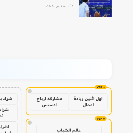
6 أغسطس، 2026
!
شراء ب
اول اثنين ريادة
مشاركة ارباح
اعمال
ادسنس
شراء 
نص
!
اشراق
عالم الشباب
شراء با