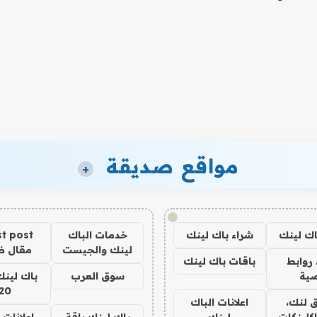
مواقع صديقة
+
!
اك لينك
شراء باك لينك
خدمات الباك
t post
لينك والجيست
مقال 
روابط
باقات باك لينك
ية
سوق العرب
باك لينك
20
 لنك،
اعلانات الباك
كلينكات
لينك
باك لينك باقة
اعلانات 