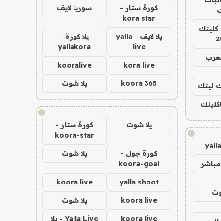
كورة ستار -
سوريا لايف
ك
kora star
 كلينك
يلا لايف - yalla
يلا كورة -
2
yallakora
live
لعرب
kooralive
kora live
koora 365
يلا شوت
اك لينك
اكلينك
!
يلا شوت
كورة ستار -
!
koora-star
yall
كورة جول -
يلا شوت
مباشر
koora-goal
koora live
yalla shoot
وت
koora live
يلا شوت
koora live
Yalla Live - يلا
اليوم