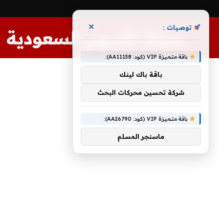
×
توصيات :
مجلة الأسهم السعودية
باقة متميزة VIP (كود: AA11138):
باقة باك لينك
شركة تحسين محركات البحث
باقة متميزة VIP (كود: AA26790):
ماسنجر المسلم