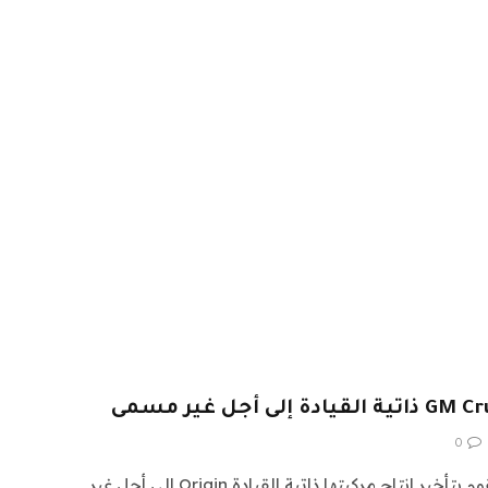
0
ديترويت —“ المحركات العامة تقوم بتأخير إنتاج مركبتها ذاتية القيادة Origin إلى أجل غير