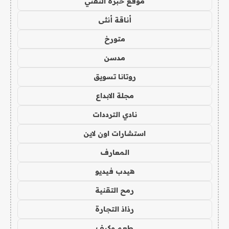
موقع خبرة التقني
أناقة أنثى
متورخ
مدسن
روتانا تسويق
مجلة الابداع
نادي الترددات
استشارات اون لاين
المعارف
هيدب فيديو
رمح التقنية
رذاذ التجارة
طعم وكيف