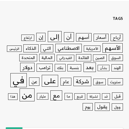
TAGS
إلى
أن
إن
أسهم
أسعار
أرباح
ارتفاع
الأسهم
الاصطناعي
التي
الذكاء
الأمريكية
الرئيس
الفائدة
المالية
المتحدة
السوق
الصين
الفيدرالي
بعد
دولار
ترامب
بنك
الهند
بنسبة
بشأن
في
على
شركة
عن
عام
ستريت
سوق
من
مع
قبل
ما
مليار
قد
لشركة
للربع
هذا
يقول
يوم
وول