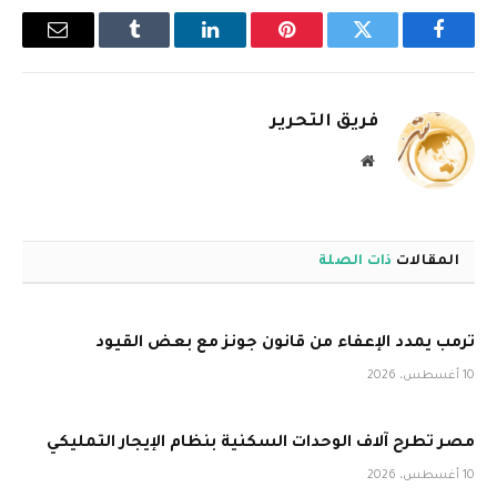
فيسبوك
تويتر
بينتيريست
لينكدإن
Tumblr
البريد
الإلكترو
فريق التحرير
موقع
الويب
المقالات
ذات الصلة
ترمب يمدد الإعفاء من قانون جونز مع بعض القيود
10 أغسطس، 2026
مصر تطرح آلاف الوحدات السكنية بنظام الإيجار التمليكي
10 أغسطس، 2026