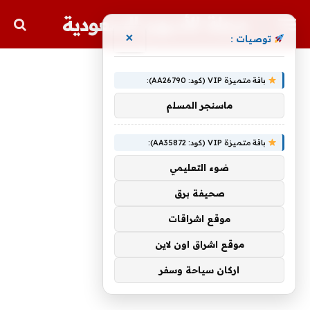
مجلة الأسهم السعودية
×
توصيات :
باقة متميزة VIP (كود: AA26790):
ماسنجر المسلم
باقة متميزة VIP (كود: AA35872):
ضوء التعليمي
صحيفة برق
موقع اشراقات
موقع اشراق اون لاين
اركان سياحة وسفر