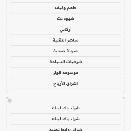
طعم وكيف
شهود نت
أركاني
مباشر التقنية
مدونة صحبة
شرقيات السياحة
موسوعة انوار
اشراق الأرباح
!
شراء باك لينك
شراء باك لينك
شراء روابط نصية