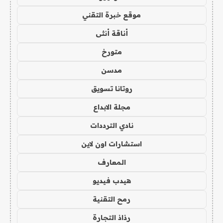
موقع خبرة التقني
أناقة أنثى
متورخ
مدسن
روتانا تسويق
مجلة الابداع
نادي الترددات
استشارات اون لاين
المعارف
هيدب فيديو
رمح التقنية
رذاذ التجارة