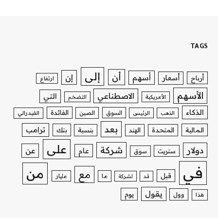
TAGS
إلى
أن
إن
أسهم
أسعار
أرباح
ارتفاع
الأسهم
الاصطناعي
التي
الأمريكية
التضخم
الذكاء
الفائدة
السوق
الصين
الذهب
الرئيس
الفيدرالي
بعد
ترامب
بنك
المالية
المتحدة
الهند
بنسبة
على
شركة
دولار
عن
عام
ستريت
سوق
في
من
مع
قبل
ما
مليار
قد
لشركة
يقول
يوم
وول
هذا