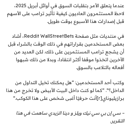
عندما يتعلق الأمر بتقلبات السوق في أوائل أبريل 2025،
لاحظ المستثمرون العاديون كيفية تأثير ترامب على الأسهم
قبل إصدارات هذا الأسبوع بوقت طويل.
في منتديات مثل صفحة Reddit WallStreetBets، أشاد
بعض المستخدمين بقراراتهم في ذلك الوقت بالشراء قبل
أن يشجع ترامب المستثمرين على ذلك. لكن العديد من
الآخرين اتخذوا موقفا أكثر انتقادا، وبدلا من ذلك شبهوا
أفعاله بالتلاعب بالسوق.
وكتب أحد المستخدمين: “هل يمكنك تخيل التداول من
الداخل؟”. “كما لو كنت داخل البيت الأبيض ولا تخرج من هذا
برازيليوناي[r]أنت حرفيًا أغبى شخص على هذا الكوكب.”
– سي إن بي سي
نيك ويلز
و
دينا الزيدي
ساهمت في هذا
التقرير.