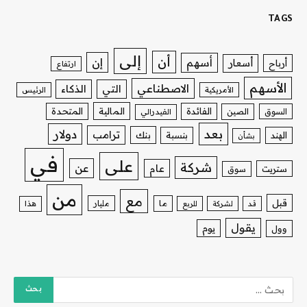
TAGS
إلى
أن
إن
أسهم
أسعار
أرباح
ارتفاع
الأسهم
الاصطناعي
التي
الذكاء
الأمريكية
الرئيس
الفائدة
المالية
المتحدة
السوق
الصين
الفيدرالي
بعد
دولار
ترامب
بنك
الهند
بنسبة
بشأن
في
على
شركة
عن
عام
ستريت
سوق
من
مع
قبل
ما
مليار
قد
لشركة
للربع
هذا
يقول
يوم
وول