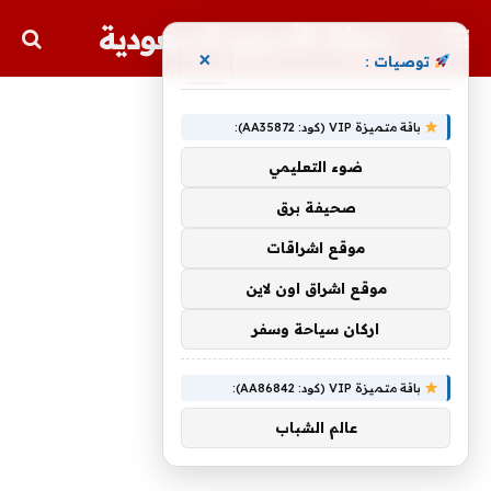
مجلة الأسهم السعودية
×
توصيات :
باقة متميزة VIP (كود: AA35872):
ضوء التعليمي
صحيفة برق
موقع اشراقات
موقع اشراق اون لاين
اركان سياحة وسفر
باقة متميزة VIP (كود: AA86842):
عالم الشباب