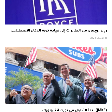
رولز رويس: من الطائرات إلى قيادة ثورة الذكاء الاصطناعي
31 يوليو، 2026
(JMKE) يبدأ التداول في بورصة نيويورك