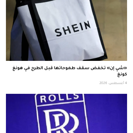
«شي إن» تخفض سقف طموحاتها قبل الطرح في هونغ
كونغ
4 أغسطس، 2026